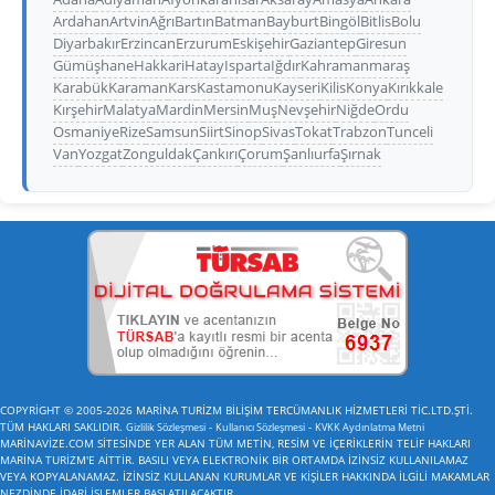
Ardahan
Artvin
Ağrı
Bartın
Batman
Bayburt
Bingöl
Bitlis
Bolu
Diyarbakır
Erzincan
Erzurum
Eskişehir
Gaziantep
Giresun
Gümüşhane
Hakkari
Hatay
Isparta
Iğdır
Kahramanmaraş
Karabük
Karaman
Kars
Kastamonu
Kayseri
Kilis
Konya
Kırıkkale
Kırşehir
Malatya
Mardin
Mersin
Muş
Nevşehir
Niğde
Ordu
Osmaniye
Rize
Samsun
Siirt
Sinop
Sivas
Tokat
Trabzon
Tunceli
Van
Yozgat
Zonguldak
Çankırı
Çorum
Şanlıurfa
Şırnak
COPYRİGHT © 2005-2026 MARİNA TURİZM BİLİŞİM TERCÜMANLIK HİZMETLERİ TİC.LTD.ŞTİ.
TÜM HAKLARI SAKLIDIR.
-
-
Gizlilik Sözleşmesi
Kullanıcı Sözleşmesi
KVKK Aydınlatma Metni
MARİNAVİZE.COM SİTESİNDE YER ALAN TÜM METİN, RESİM VE İÇERİKLERİN TELİF HAKLARI
MARİNA TURİZM'E AİTTİR. BASILI VEYA ELEKTRONİK BİR ORTAMDA İZİNSİZ KULLANILAMAZ
VEYA KOPYALANAMAZ. İZİNSİZ KULLANAN KURUMLAR VE KİŞİLER HAKKINDA İLGİLİ MAKAMLAR
NEZDİNDE İDARİ İŞLEMLER BAŞLATILACAKTIR.