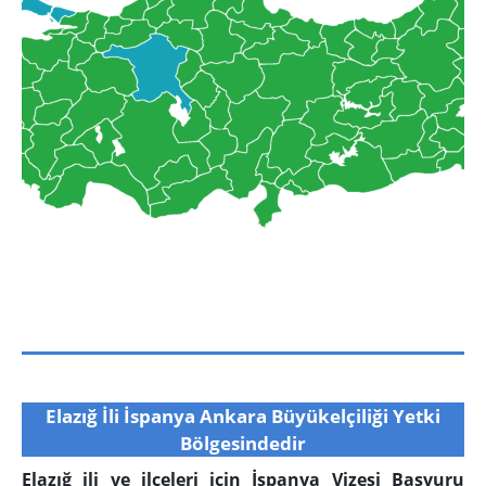
Elazığ İli İspanya Ankara Büyükelçiliği Yetki
Bölgesindedir
Elazığ ili ve ilçeleri için İspanya Vizesi Başvuru