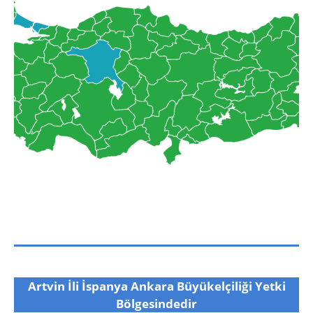
Artvin İli İspanya Ankara Büyükelçiliği Yetki
Bölgesindedir