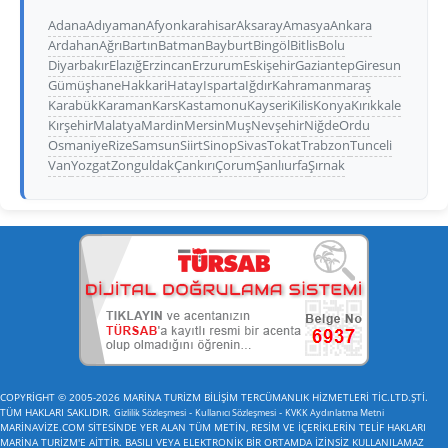
Adana
Adıyaman
Afyonkarahisar
Aksaray
Amasya
Ankara
Ardahan
Ağrı
Bartın
Batman
Bayburt
Bingöl
Bitlis
Bolu
Diyarbakır
Elazığ
Erzincan
Erzurum
Eskişehir
Gaziantep
Giresun
Gümüşhane
Hakkari
Hatay
Isparta
Iğdır
Kahramanmaraş
Karabük
Karaman
Kars
Kastamonu
Kayseri
Kilis
Konya
Kırıkkale
Kırşehir
Malatya
Mardin
Mersin
Muş
Nevşehir
Niğde
Ordu
Osmaniye
Rize
Samsun
Siirt
Sinop
Sivas
Tokat
Trabzon
Tunceli
Van
Yozgat
Zonguldak
Çankırı
Çorum
Şanlıurfa
Şırnak
COPYRİGHT © 2005-2026 MARİNA TURİZM BİLİŞİM TERCÜMANLIK HİZMETLERİ TİC.LTD.ŞTİ.
TÜM HAKLARI SAKLIDIR.
-
-
Gizlilik Sözleşmesi
Kullanıcı Sözleşmesi
KVKK Aydınlatma Metni
MARİNAVİZE.COM SİTESİNDE YER ALAN TÜM METİN, RESİM VE İÇERİKLERİN TELİF HAKLARI
MARİNA TURİZM'E AİTTİR. BASILI VEYA ELEKTRONİK BİR ORTAMDA İZİNSİZ KULLANILAMAZ