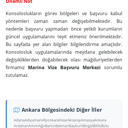
Önemli Not
Konsoloslukların görev bölgeleri ve başvuru kabul
yöntemleri zaman zaman değişebilmektedir. Bu
nedenle başvuru yapmadan önce yetkili kurumların
güncel uygulamalarını teyit etmeniz önerilmektedir.
Bu sayfada yer alan bilgiler bilgilendirme amaçlıdır.
Konsolosluk uygulamalarında meydana gelebilecek
değişikliklerden doğabilecek olası mağduriyetlerden
firmamız
Marina Vize Başvuru Merkezi
sorumlu
tutulamaz.
Ankara Bölgesindeki Diğer İller
Adana
Adıyaman
Afyonkarahisar
Aksaray
Amasya
Ankara
Ardahan
Artvin
Ağrı
Bartın
Batman
Bayburt
Bingöl
Bitlis
Bolu