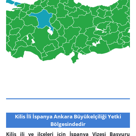
Kilis İli İspanya Ankara Büyükelçiliği Yetki
Bölgesindedir
Kilis ili ve ilçeleri için İspanya Vizesi Başvuru