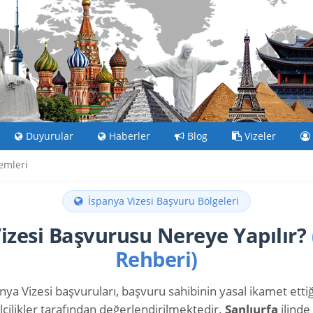
Duyurular
Haberler
Blog
Vizeler
lemleri
İspanya Vizesi Başvuru Bölgeleri
izesi Başvurusu Nereye Yapılır?
Rehberi)
ya Vizesi başvuruları, başvuru sahibinin yasal ikamet ettiği
lcilikler tarafından değerlendirilmektedir.
Şanlıurfa
ilinde