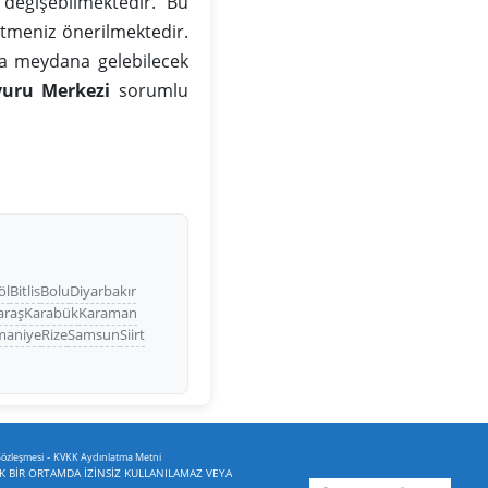
değişebilmektedir. Bu
tmeniz önerilmektedir.
da meydana gelebilecek
vuru Merkezi
sorumlu
öl
Bitlis
Bolu
Diyarbakır
raş
Karabük
Karaman
maniye
Rize
Samsun
Siirt
-
Sözleşmesi
KVKK Aydınlatma Metni
İK BİR ORTAMDA İZİNSİZ KULLANILAMAZ VEYA