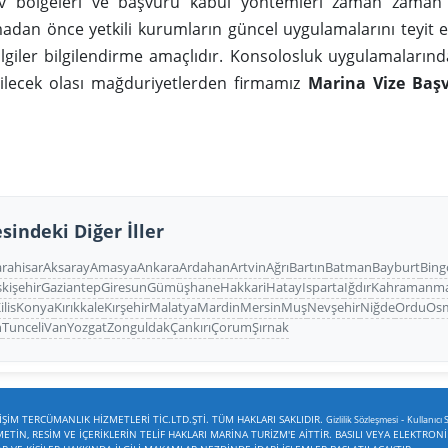
ev bölgeleri ve başvuru kabul yöntemleri zaman zaman 
dan önce yetkili kurumların güncel uygulamalarını teyit e
ilgiler bilgilendirme amaçlıdır. Konsolosluk uygulamaların
bilecek olası mağduriyetlerden firmamız
Marina Vize Baş
sindeki Diğer İller
rahisar
Aksaray
Amasya
Ankara
Ardahan
Artvin
Ağrı
Bartın
Batman
Bayburt
Bing
skişehir
Gaziantep
Giresun
Gümüşhane
Hakkari
Hatay
Isparta
Iğdır
Kahramanma
ilis
Konya
Kırıkkale
Kırşehir
Malatya
Mardin
Mersin
Muş
Nevşehir
Niğde
Ordu
Os
n
Tunceli
Van
Yozgat
Zonguldak
Çankırı
Çorum
Şırnak
ŞİM TERCÜMANLIK HİZMETLERİ TİC.LTD.ŞTİ. TÜM HAKLARI SAKLIDIR.
-
Gizlilik Sözleşmesi
Kullanıcı 
TİN, RESİM VE İÇERİKLERİN TELİF HAKLARI MARİNA TURİZM'E AİTTİR. BASILI VEYA ELEKTRON