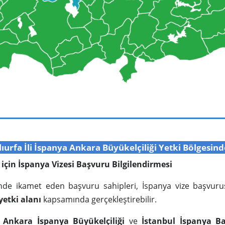
lıurfa İli İspanya Ankara Büyükelçiliği Yetki Bölgesind
ri için İspanya Vizesi Başvuru Bilgilendirmesi
erinde ikamet eden başvuru sahipleri, İspanya vize başvur
yetki alanı
kapsamında gerçekleştirebilir.
e
Ankara İspanya Büyükelçiliği
ve
İstanbul İspanya B