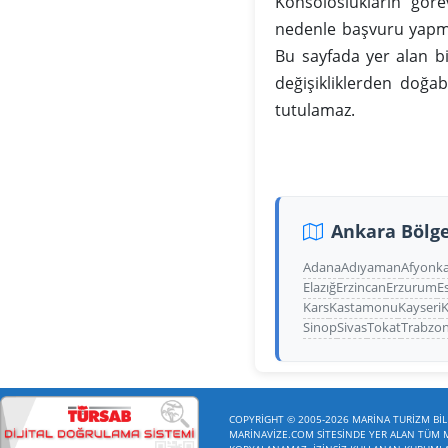
Konsoloslukların gör
nedenle başvuru yapma
Bu sayfada yer alan b
değişikliklerden doğa
tutulamaz.
Ankara Bölge
Adana
Adıyaman
Afyonka
Elazığ
Erzincan
Erzurum
E
Kars
Kastamonu
Kayseri
K
Sinop
Sivas
Tokat
Trabzo
COPYRİGHT © 2005-2026 MARİNA TURİZM BİLİ
MARİNAVİZE.COM SİTESİNDE YER ALAN TÜM ME