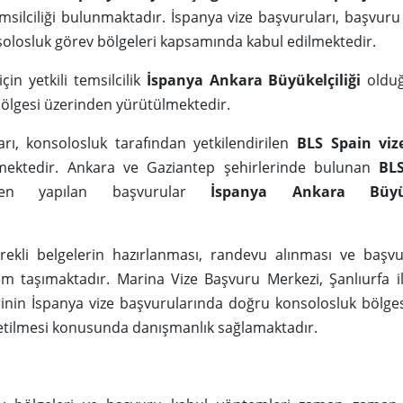
msilciliği bulunmaktadır. İspanya vize başvuruları, başvuru
nsolosluk görev bölgeleri kapsamında kabul edilmektedir.
 için yetkili temsilcilik
İspanya Ankara Büyükelçiliği
olduğ
 bölgesi üzerinden yürütülmektedir.
arı, konsolosluk tarafından yetkilendirilen
BLS Spain viz
ilmektedir. Ankara ve Gaziantep şehirlerinde bulunan
BL
en yapılan başvurular
İspanya Ankara Büyüke
ekli belgelerin hazırlanması, randevu alınması ve başvu
m taşımaktadır. Marina Vize Başvuru Merkezi, Şanlıurfa ili
inin İspanya vize başvurularında doğru konsolosluk bölges
etilmesi konusunda danışmanlık sağlamaktadır.