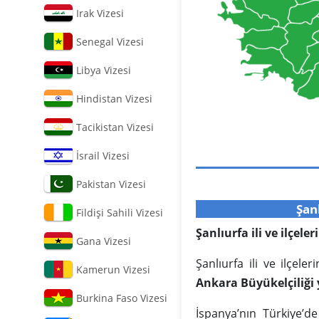
Irak Vizesi
Senegal Vizesi
Libya Vizesi
Hindistan Vizesi
Tacikistan Vizesi
İsrail Vizesi
Pakistan Vizesi
Şan
Fildişi Sahili Vizesi
Şanlıurfa ili ve ilçele
Gana Vizesi
Şanlıurfa ili ve ilçel
Kamerun Vizesi
Ankara Büyükelçiliği 
Burkina Faso Vizesi
İspanya’nın Türkiye’d