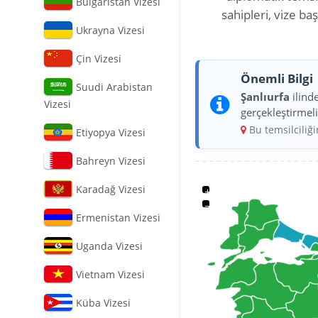
Bulgaristan Vizesi
sahipleri, vize b
Ukrayna Vizesi
Çin Vizesi
Önemli Bilgi
Suudi Arabistan
Şanlıurfa
ilind
Vizesi
gerçekleştirmeli
Bu temsilciliğ
Etiyopya Vizesi
Bahreyn Vizesi
Karadağ Vizesi
+
−
Ermenistan Vizesi
Uganda Vizesi
Vietnam Vizesi
Küba Vizesi