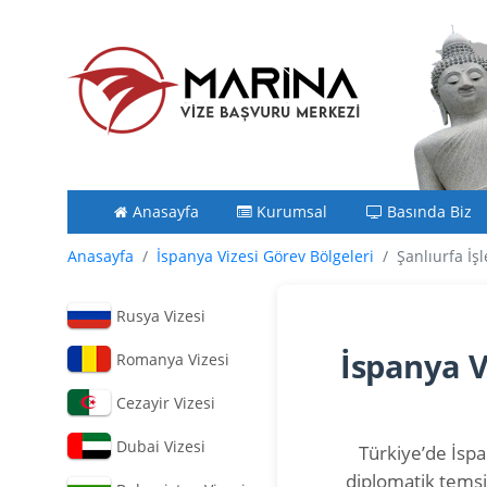
Anasayfa
Kurumsal
Basında Biz
Anasayfa
İspanya Vizesi Görev Bölgeleri
Şanlıurfa İş
Rusya Vizesi
İspanya V
Romanya Vizesi
Cezayir Vizesi
Dubai Vizesi
Türkiye’de İspan
diplomatik temsi