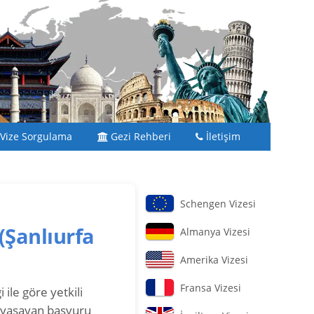
Vize Sorgulama
Gezi Rehberi
İletişim
Schengen Vizesi
(Şanlıurfa
Almanya Vizesi
Amerika Vizesi
Fransa Vizesi
 ile göre yetkili
 yaşayan başvuru