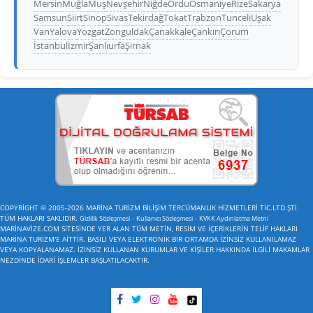
Mersin
Muğla
Muş
Nevşehir
Niğde
Ordu
Osmaniye
Rize
Sakarya
Samsun
Siirt
Sinop
Sivas
Tekirdağ
Tokat
Trabzon
Tunceli
Uşak
Van
Yalova
Yozgat
Zonguldak
Çanakkale
Çankırı
Çorum
İstanbul
İzmir
Şanlıurfa
Şırnak
COPYRİGHT © 2005-2026 MARİNA TURİZM BİLİŞİM TERCÜMANLIK HİZMETLERİ TİC.LTD.ŞTİ.
TÜM HAKLARI SAKLIDIR.
-
-
Gizlilik Sözleşmesi
Kullanıcı Sözleşmesi
KVKK Aydınlatma Metni
MARİNAVİZE.COM SİTESİNDE YER ALAN TÜM METİN, RESİM VE İÇERİKLERİN TELİF HAKLARI
MARİNA TURİZM'E AİTTİR. BASILI VEYA ELEKTRONİK BİR ORTAMDA İZİNSİZ KULLANILAMAZ
VEYA KOPYALANAMAZ. İZİNSİZ KULLANAN KURUMLAR VE KİŞİLER HAKKINDA İLGİLİ MAKAMLAR
NEZDİNDE İDARİ İŞLEMLER BAŞLATILACAKTIR.