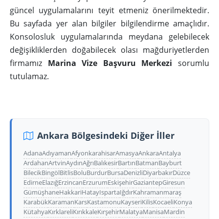
güncel uygulamalarını teyit etmeniz önerilmektedir.
Bu sayfada yer alan bilgiler bilgilendirme amaçlıdır.
Konsolosluk uygulamalarında meydana gelebilecek
değişikliklerden doğabilecek olası mağduriyetlerden
firmamız
Marina Vize Başvuru Merkezi
sorumlu
tutulamaz.
Ankara Bölgesindeki Diğer İller
Adana
Adıyaman
Afyonkarahisar
Amasya
Ankara
Antalya
Ardahan
Artvin
Aydın
Ağrı
Balıkesir
Bartın
Batman
Bayburt
Bilecik
Bingöl
Bitlis
Bolu
Burdur
Bursa
Denizli
Diyarbakır
Düzce
Edirne
Elazığ
Erzincan
Erzurum
Eskişehir
Gaziantep
Giresun
Gümüşhane
Hakkari
Hatay
Isparta
Iğdır
Kahramanmaraş
Karabük
Karaman
Kars
Kastamonu
Kayseri
Kilis
Kocaeli
Konya
Kütahya
Kırklareli
Kırıkkale
Kırşehir
Malatya
Manisa
Mardin