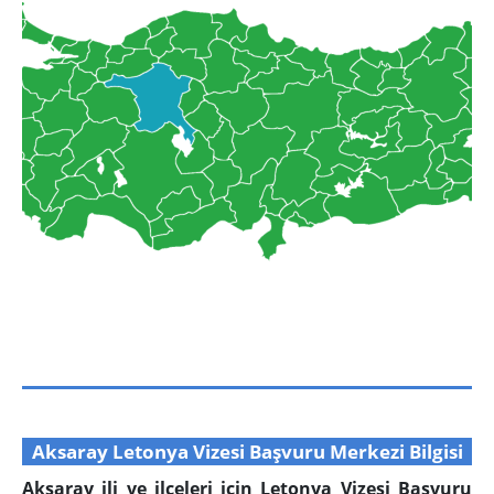
Aksaray Letonya Vizesi Başvuru Merkezi Bilgisi
Aksaray ili ve ilçeleri için Letonya Vizesi Başvuru