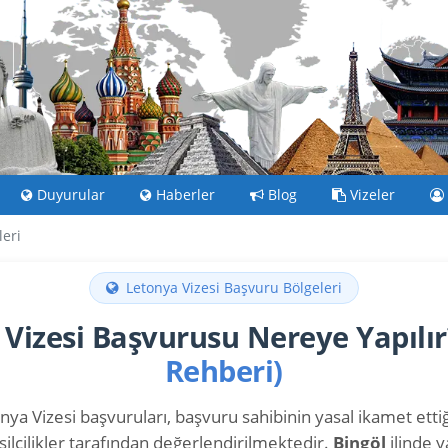
Duyurular
Haberler
Blog
Vizeler
leri
Letonya Vizesi Başvuru Bölgeleri
 Vizesi Başvurusu Nereye Yapılı
Rehberi)
ya Vizesi başvuruları, başvuru sahibinin yasal ikamet ettiği
ilcilikler tarafından değerlendirilmektedir.
Bingöl
ilinde 