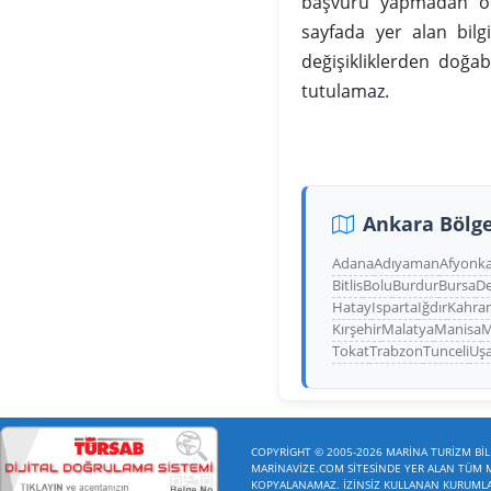
başvuru yapmadan önc
sayfada yer alan bilg
değişikliklerden doğa
tutulamaz.
Ankara Bölge
Adana
Adıyaman
Afyonka
Bitlis
Bolu
Burdur
Bursa
De
Hatay
Isparta
Iğdır
Kahra
Kırşehir
Malatya
Manisa
M
Tokat
Trabzon
Tunceli
Uş
COPYRİGHT © 2005-2026 MARİNA TURİZM BİLİ
MARİNAVİZE.COM SİTESİNDE YER ALAN TÜM ME
KOPYALANAMAZ. İZİNSİZ KULLANAN KURUMLAR 