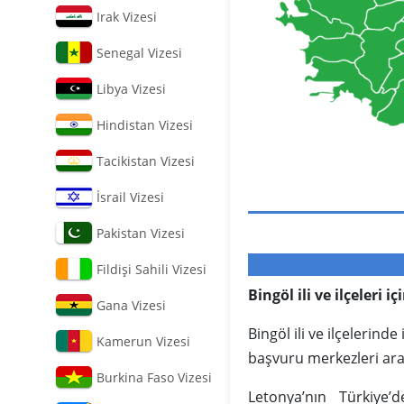
Irak Vizesi
Senegal Vizesi
Libya Vizesi
Hindistan Vizesi
Tacikistan Vizesi
İsrail Vizesi
Pakistan Vizesi
Fildişi Sahili Vizesi
Bingöl ili ve ilçeleri 
Gana Vizesi
Bingöl ili ve ilçelerin
Kamerun Vizesi
başvuru merkezleri aracı
Burkina Faso Vizesi
Letonya’nın Türkiye