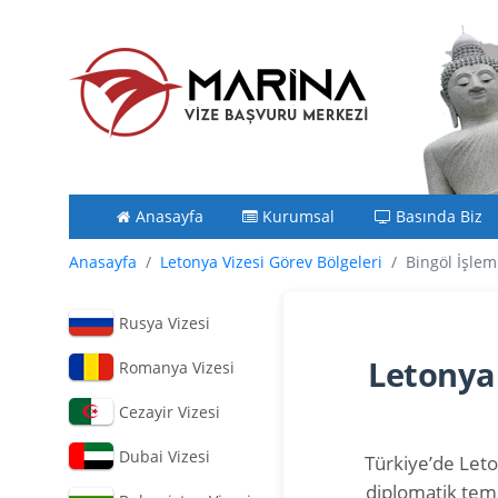
Anasayfa
Kurumsal
Basında Biz
Anasayfa
Letonya Vizesi Görev Bölgeleri
Bingöl İşlem
Rusya Vizesi
Letonya
Romanya Vizesi
Cezayir Vizesi
Dubai Vizesi
Türkiye’de Leton
diplomatik tems