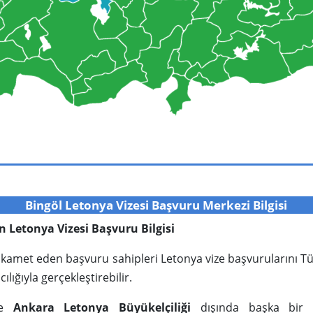
Bingöl Letonya Vizesi Başvuru Merkezi Bilgisi
için Letonya Vizesi Başvuru Bilgisi
de ikamet eden başvuru sahipleri Letonya vize başvurularını Tü
lığıyla gerçekleştirebilir.
’de
Ankara Letonya Büyükelçiliği
dışında başka bir di