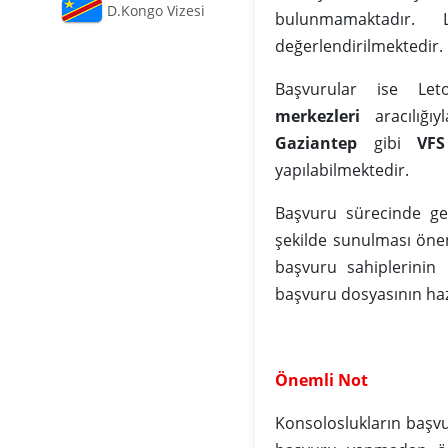
D.Kongo Vizesi
bulunmamaktadır. 
değerlendirilmektedir.
Başvurular ise Leto
merkezleri
aracılığıy
Gaziantep
gibi
VFS
yapılabilmektedir.
Başvuru sürecinde ger
şekilde sunulması önem
başvuru sahiplerinin
başvuru dosyasının ha
Önemli Not
Konsoloslukların başv