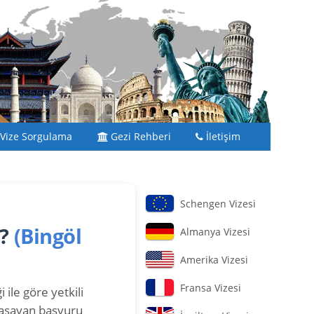
Vize Sorgulama
Gezi Rehberi
İletişim
Schengen Vizesi
r?
(Bingöl
Almanya Vizesi
Amerika Vizesi
Fransa Vizesi
 ile göre yetkili
yaşayan başvuru