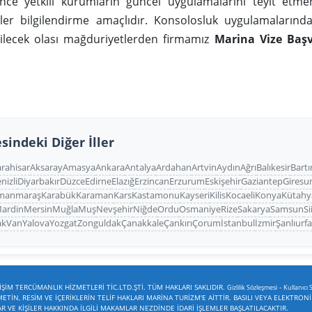
e yetkili kurumların güncel uygulamalarını teyit etmen
iler bilgilendirme amaçlıdır. Konsolosluk uygulamaların
bilecek olası mağduriyetlerden firmamız
Marina Vize Baş
sindeki Diğer İller
rahisar
Aksaray
Amasya
Ankara
Antalya
Ardahan
Artvin
Aydın
Ağrı
Balıkesir
Bartı
nizli
Diyarbakır
Düzce
Edirne
Elazığ
Erzincan
Erzurum
Eskişehir
Gaziantep
Giresu
manmaraş
Karabük
Karaman
Kars
Kastamonu
Kayseri
Kilis
Kocaeli
Konya
Kütahy
ardin
Mersin
Muğla
Muş
Nevşehir
Niğde
Ordu
Osmaniye
Rize
Sakarya
Samsun
Si
ak
Van
Yalova
Yozgat
Zonguldak
Çanakkale
Çankırı
Çorum
İstanbul
İzmir
Şanlıurf
ŞİM TERCÜMANLIK HİZMETLERİ TİC.LTD.ŞTİ. TÜM HAKLARI SAKLIDIR.
-
Gizlilik Sözleşmesi
Kullanıcı 
TİN, RESİM VE İÇERİKLERİN TELİF HAKLARI MARİNA TURİZM'E AİTTİR. BASILI VEYA ELEKTRON
VE KİŞİLER HAKKINDA İLGİLİ MAKAMLAR NEZDİNDE İDARİ İŞLEMLER BAŞLATILACAKTIR.