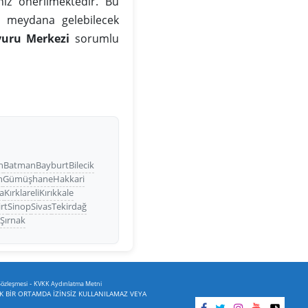
iz önerilmektedir. Bu
da meydana gelebilecek
vuru Merkezi
sorumlu
n
Batman
Bayburt
Bilecik
n
Gümüşhane
Hakkari
a
Kırklareli
Kırıkkale
irt
Sinop
Sivas
Tekirdağ
a
Şırnak
-
Sözleşmesi
KVKK Aydınlatma Metni
İK BİR ORTAMDA İZİNSİZ KULLANILAMAZ VEYA