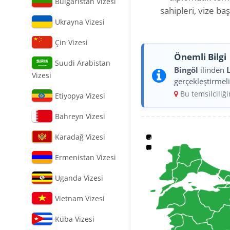
Bulgaristan Vizesi
sahipleri, vize b
Ukrayna Vizesi
Çin Vizesi
Önemli Bilgi
Suudi Arabistan
Bingöl
ilinden
Vizesi
gerçekleştirmeli
Bu temsilciliğ
Etiyopya Vizesi
Bahreyn Vizesi
Karadağ Vizesi
+
−
Ermenistan Vizesi
Uganda Vizesi
Vietnam Vizesi
Küba Vizesi