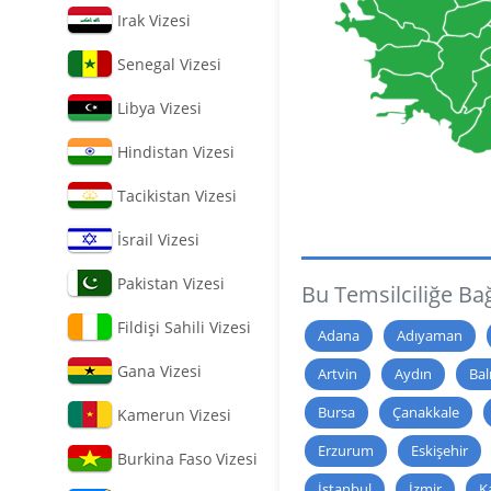
Irak Vizesi
Senegal Vizesi
Libya Vizesi
Hindistan Vizesi
Tacikistan Vizesi
İsrail Vizesi
Pakistan Vizesi
Bu Temsilciliğe Bağl
Fildişi Sahili Vizesi
Adana
Adıyaman
Gana Vizesi
Artvin
Aydın
Bal
Bursa
Çanakkale
Kamerun Vizesi
Erzurum
Eskişehir
Burkina Faso Vizesi
İstanbul
İzmir
K