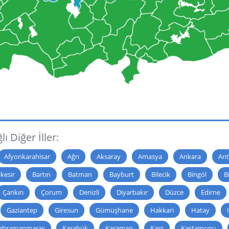
ı Diğer İller:
Afyonkarahisar
Ağrı
Aksaray
Amasya
Ankara
Ant
ıkesir
Bartın
Batman
Bayburt
Bilecik
Bingöl
Bi
Çankırı
Çorum
Denizli
Diyarbakır
Düzce
Edirne
Gaziantep
Giresun
Gümüşhane
Hakkari
Hatay
ahramanmaraş
Karabük
Karaman
Kars
Kastamonu