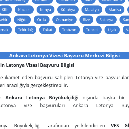
Kilis
Kocaeli
Konya
Kütahya
Malatya
Manisa
ehir
Niğde
Ordu
Osmaniye
Rize
Sakarya
Sa
ırnak
Tekirdağ
Tokat
Trabzon
Tunceli
Uşak
V
Ankara Letonya Vizesi Başvuru Merkezi Bilgisi
için Letonya Vizesi Başvuru Bilgisi
inde ikamet eden başvuru sahipleri Letonya vize başvurular
ri aracılığıyla gerçekleştirebilir.
’de
Ankara Letonya Büyükelçiliği
dışında başka bir di
Letonya vize başvuruları Ankara Letonya Büyüke
nya Büyükelçiliği tarafından yetkilendirilen
VFS Gl