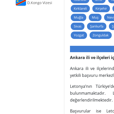
D.Kongo Vizesi
Kırklareli
Kırşehir
Muğla
Muş
Nevş
Sivas
Şanlıurfa
Ş
Yozgat
Zonguldak
Ankara ili ve ilçeleri 
Ankara ili ve ilçeler
yetkili başvuru merkezle
Letonya’nın Türkiye
bulunmamaktadır. 
değerlendirilmektedir.
Başvurular ise Leto