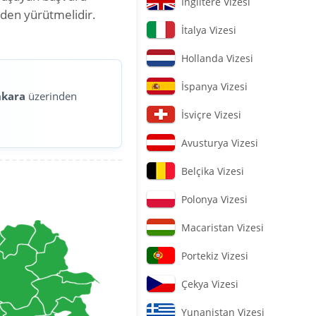
İngiltere Vizesi
nden yürütmelidir.
İtalya Vizesi
Hollanda Vizesi
İspanya Vizesi
nkara
üzerinden
İsviçre Vizesi
Avusturya Vizesi
Belçika Vizesi
Polonya Vizesi
Macaristan Vizesi
Portekiz Vizesi
Çekya Vizesi
Yunanistan Vizesi