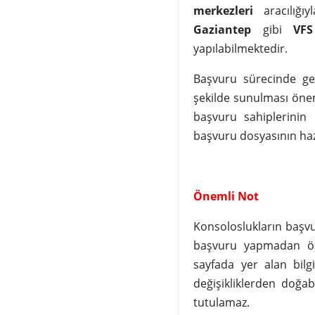
merkezleri
aracılığıy
Gaziantep
gibi
VFS
yapılabilmektedir.
Başvuru sürecinde ger
şekilde sunulması önem
başvuru sahiplerinin
başvuru dosyasının ha
Önemli Not
Konsoloslukların başv
başvuru yapmadan önc
sayfada yer alan bilg
değişikliklerden doğa
tutulamaz.