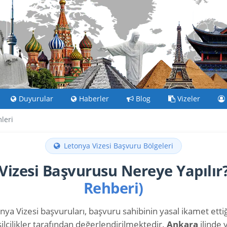
Duyurular
Haberler
Blog
Vizeler
leri
Letonya Vizesi Başvuru Bölgeleri
Vizesi Başvurusu Nereye Yapılır
Rehberi)
ya Vizesi başvuruları, başvuru sahibinin yasal ikamet ettiği
lcilikler tarafından değerlendirilmektedir.
Ankara
ilinde