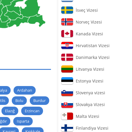
İsveç Vizesi
Norveç Vizesi
Kanada Vizesi
Hırvatistan Vizesi
Danimarka Vizesi
Litvanya Vizesi
Estonya Vizesi
alya
Ardahan
Slovenya vizesi
tlis
Bolu
Burdur
Slovakya Vizesi
Elazığ
Erzincan
Malta Vizesi
Iğdır
Isparta
Finlandiya Vizesi
Kayseri
Kırıkkale