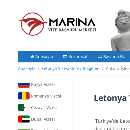
Anasayfa
Kurumsal
Basında Biz
Anasayfa
Letonya Vizesi Görev Bölgeleri
Ankara İşlem
Rusya Vizesi
Letonya 
Romanya Vizesi
Cezayir Vizesi
Dubai Vizesi
Türkiye’de Leton
diplomatik temsi