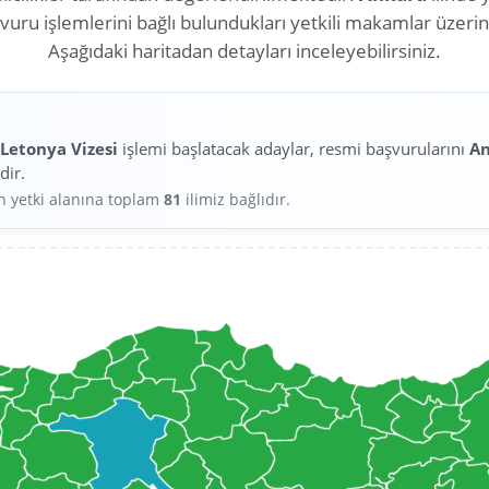
aşvuru işlemlerini bağlı bulundukları yetkili makamlar üzeri
Aşağıdaki haritadan detayları inceleyebilirsiniz.
n
Letonya Vizesi
işlemi başlatacak adaylar, resmi başvurularını
A
dir.
in yetki alanına toplam
81
ilimiz bağlıdır.