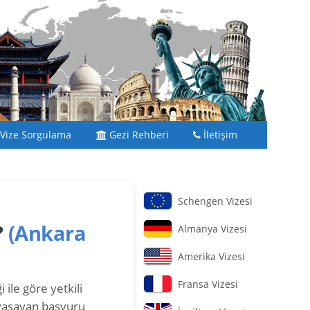
Vize Sorgulama
Gezi Rehberi
İletişim
Schengen Vizesi
?
(Ankara
Almanya Vizesi
Amerika Vizesi
Fransa Vizesi
 ile göre yetkili
 yaşayan başvuru