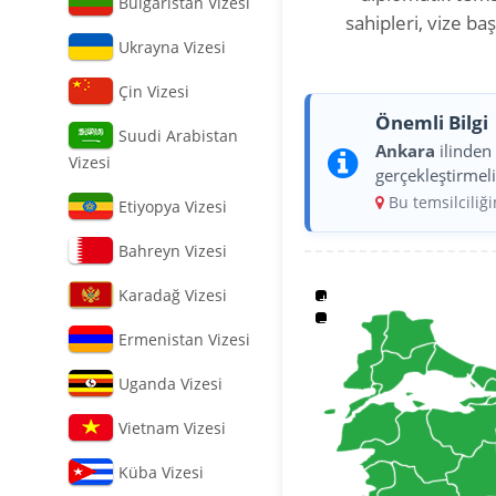
Bulgaristan Vizesi
sahipleri, vize b
Ukrayna Vizesi
Çin Vizesi
Önemli Bilgi
Suudi Arabistan
Ankara
ilinde
Vizesi
gerçekleştirmeli
Bu temsilciliğ
Etiyopya Vizesi
Bahreyn Vizesi
Karadağ Vizesi
+
−
Ermenistan Vizesi
Uganda Vizesi
Vietnam Vizesi
Küba Vizesi