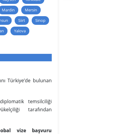
Mardin
Mersin
msun
Siirt
Sinop
an
Yalova
ını Türkiye’de bulunan
plomatik temsilciliği
lçiliği tarafından
obal vize başvuru