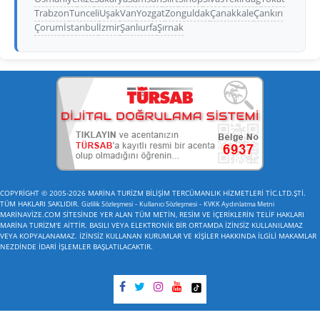
Trabzon
Tunceli
Uşak
Van
Yozgat
Zonguldak
Çanakkale
Çankırı
Çorum
İstanbul
İzmir
Şanlıurfa
Şırnak
COPYRİGHT © 2005-2026 MARİNA TURİZM BİLİŞİM TERCÜMANLIK HİZMETLERİ TİC.LTD.ŞTİ.
TÜM HAKLARI SAKLIDIR.
-
-
Gizlilik Sözleşmesi
Kullanıcı Sözleşmesi
KVKK Aydınlatma Metni
MARİNAVİZE.COM SİTESİNDE YER ALAN TÜM METİN, RESİM VE İÇERİKLERİN TELİF HAKLARI
MARİNA TURİZM'E AİTTİR. BASILI VEYA ELEKTRONİK BİR ORTAMDA İZİNSİZ KULLANILAMAZ
VEYA KOPYALANAMAZ. İZİNSİZ KULLANAN KURUMLAR VE KİŞİLER HAKKINDA İLGİLİ MAKAMLAR
NEZDİNDE İDARİ İŞLEMLER BAŞLATILACAKTIR.