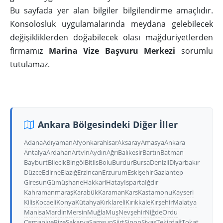
Bu sayfada yer alan bilgiler bilgilendirme amaçlıdır.
Konsolosluk uygulamalarında meydana gelebilecek
değişikliklerden doğabilecek olası mağduriyetlerden
firmamız
Marina Vize Başvuru Merkezi
sorumlu
tutulamaz.
Ankara Bölgesindeki Diğer İller
Adana
Adıyaman
Afyonkarahisar
Aksaray
Amasya
Ankara
Antalya
Ardahan
Artvin
Aydın
Ağrı
Balıkesir
Bartın
Batman
Bayburt
Bilecik
Bingöl
Bitlis
Bolu
Burdur
Bursa
Denizli
Diyarbakır
Düzce
Edirne
Elazığ
Erzincan
Erzurum
Eskişehir
Gaziantep
Giresun
Gümüşhane
Hakkari
Hatay
Isparta
Iğdır
Kahramanmaraş
Karabük
Karaman
Kars
Kastamonu
Kayseri
Kilis
Kocaeli
Konya
Kütahya
Kırklareli
Kırıkkale
Kırşehir
Malatya
Manisa
Mardin
Mersin
Muğla
Muş
Nevşehir
Niğde
Ordu
Osmaniye
Rize
Sakarya
Samsun
Siirt
Sinop
Sivas
Tekirdağ
Tokat