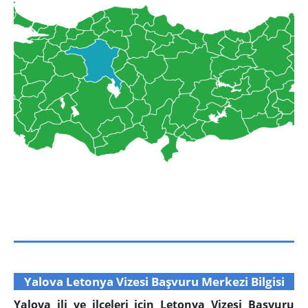
Yalova Letonya Vizesi Başvuru Merkezi Bilgisi
Yalova ili ve ilçeleri için Letonya Vizesi Başvuru