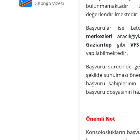
D.Kongo Vizesi
bulunmamaktadır. 
değerlendirilmektedir.
Başvurular ise Leto
merkezleri
aracılığıy
Gaziantep
gibi
VFS
yapılabilmektedir.
Başvuru sürecinde ger
şekilde sunulması önem
başvuru sahiplerinin
başvuru dosyasının ha
Önemli Not
Konsoloslukların başv