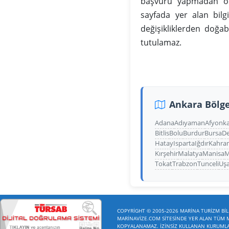
başvuru yapmadan önc
sayfada yer alan bilg
değişikliklerden doğa
tutulamaz.
Ankara Bölge
Adana
Adıyaman
Afyonka
Bitlis
Bolu
Burdur
Bursa
De
Hatay
Isparta
Iğdır
Kahra
Kırşehir
Malatya
Manisa
M
Tokat
Trabzon
Tunceli
Uş
COPYRİGHT © 2005-2026 MARİNA TURİZM BİLİ
MARİNAVİZE.COM SİTESİNDE YER ALAN TÜM ME
KOPYALANAMAZ. İZİNSİZ KULLANAN KURUMLAR 