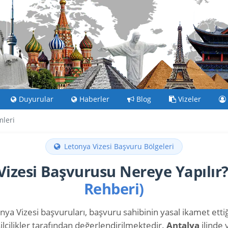
Duyurular
Haberler
Blog
Vizeler
mleri
Letonya Vizesi Başvuru Bölgeleri
Vizesi Başvurusu Nereye Yapılır
Rehberi)
ya Vizesi başvuruları, başvuru sahibinin yasal ikamet ettiği
lcilikler tarafından değerlendirilmektedir.
Antalya
ilinde