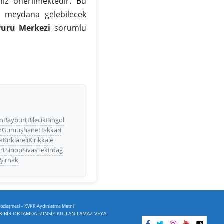
iz önerilmektedir. Bu
da meydana gelebilecek
vuru Merkezi
sorumlu
n
Bayburt
Bilecik
Bingöl
n
Gümüşhane
Hakkari
a
Kırklareli
Kırıkkale
irt
Sinop
Sivas
Tekirdağ
a
Şırnak
-
Sözleşmesi
KVKK Aydınlatma Metni
İK BİR ORTAMDA İZİNSİZ KULLANILAMAZ VEYA