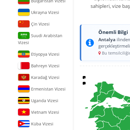
Bulgaristan Vizesi
sahipleri, vize b
Ukrayna Vizesi
Çin Vizesi
Önemli Bilgi
Suudi Arabistan
Antalya
ilinde
Vizesi
gerçekleştirmeli
Bu temsilciliğ
Etiyopya Vizesi
Bahreyn Vizesi
Karadağ Vizesi
+
−
Ermenistan Vizesi
Uganda Vizesi
Vietnam Vizesi
Küba Vizesi