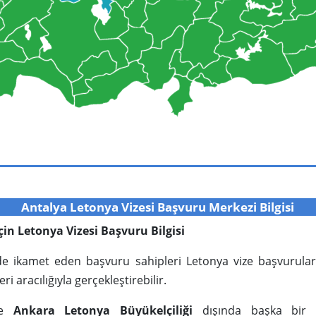
Antalya Letonya Vizesi Başvuru Merkezi Bilgisi
 için Letonya Vizesi Başvuru Bilgisi
inde ikamet eden başvuru sahipleri Letonya vize başvurula
ri aracılığıyla gerçekleştirebilir.
’de
Ankara Letonya Büyükelçiliği
dışında başka bir di