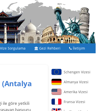
Vize Sorgulama
Gezi Rehberi
İletişim
Schengen Vizesi
?
(Antalya
Almanya Vizesi
Amerika Vizesi
Fransa Vizesi
 ile göre yetkili
 yaşayan başvuru