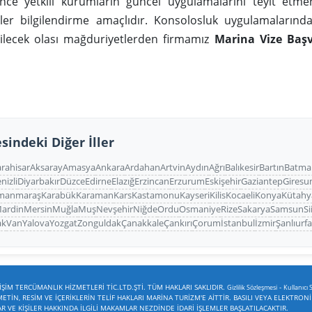
e yetkili kurumların güncel uygulamalarını teyit etmen
iler bilgilendirme amaçlıdır. Konsolosluk uygulamaların
bilecek olası mağduriyetlerden firmamız
Marina Vize Baş
sindeki Diğer İller
rahisar
Aksaray
Amasya
Ankara
Ardahan
Artvin
Aydın
Ağrı
Balıkesir
Bartın
Batma
nizli
Diyarbakır
Düzce
Edirne
Elazığ
Erzincan
Erzurum
Eskişehir
Gaziantep
Giresu
manmaraş
Karabük
Karaman
Kars
Kastamonu
Kayseri
Kilis
Kocaeli
Konya
Kütahy
ardin
Mersin
Muğla
Muş
Nevşehir
Niğde
Ordu
Osmaniye
Rize
Sakarya
Samsun
Si
ak
Van
Yalova
Yozgat
Zonguldak
Çanakkale
Çankırı
Çorum
İstanbul
İzmir
Şanlıurf
ŞİM TERCÜMANLIK HİZMETLERİ TİC.LTD.ŞTİ. TÜM HAKLARI SAKLIDIR.
-
Gizlilik Sözleşmesi
Kullanıcı 
TİN, RESİM VE İÇERİKLERİN TELİF HAKLARI MARİNA TURİZM'E AİTTİR. BASILI VEYA ELEKTRON
VE KİŞİLER HAKKINDA İLGİLİ MAKAMLAR NEZDİNDE İDARİ İŞLEMLER BAŞLATILACAKTIR.