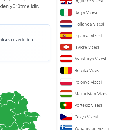
İngiltere Vizesi
nden yürütmelidir.
İtalya Vizesi
Hollanda Vizesi
İspanya Vizesi
nkara
üzerinden
İsviçre Vizesi
Avusturya Vizesi
Belçika Vizesi
Polonya Vizesi
Macaristan Vizesi
Portekiz Vizesi
Çekya Vizesi
Yunanistan Vizesi