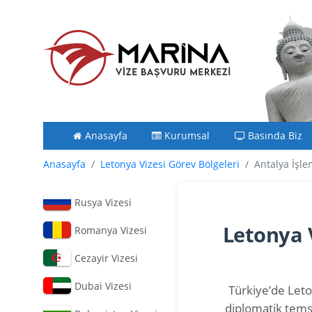
Anasayfa
Kurumsal
Basında Biz
Anasayfa
Letonya Vizesi Görev Bölgeleri
Antalya İşle
Rusya Vizesi
Letonya 
Romanya Vizesi
Cezayir Vizesi
Dubai Vizesi
Türkiye’de Leton
diplomatik temsi