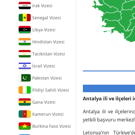
Irak Vizesi
Senegal Vizesi
Libya Vizesi
Hindistan Vizesi
Tacikistan Vizesi
İsrail Vizesi
Pakistan Vizesi
Fildişi Sahili Vizesi
Antalya ili ve ilçeleri
Gana Vizesi
Antalya ili ve ilçeler
Kamerun Vizesi
yetkili başvuru merkezle
Burkina Faso Vizesi
Letonya’nın Türkiye