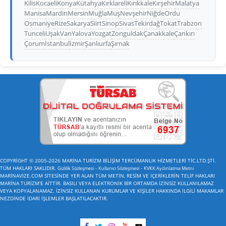
Kilis
Kocaeli
Konya
Kütahya
Kırklareli
Kırıkkale
Kırşehir
Malatya
Manisa
Mardin
Mersin
Muğla
Muş
Nevşehir
Niğde
Ordu
Osmaniye
Rize
Sakarya
Siirt
Sinop
Sivas
Tekirdağ
Tokat
Trabzon
Tunceli
Uşak
Van
Yalova
Yozgat
Zonguldak
Çanakkale
Çankırı
Çorum
İstanbul
İzmir
Şanlıurfa
Şırnak
COPYRİGHT © 2005-2026 MARİNA TURİZM BİLİŞİM TERCÜMANLIK HİZMETLERİ TİC.LTD.ŞTİ.
TÜM HAKLARI SAKLIDIR.
-
-
Gizlilik Sözleşmesi
Kullanıcı Sözleşmesi
KVKK Aydınlatma Metni
MARİNAVİZE.COM SİTESİNDE YER ALAN TÜM METİN, RESİM VE İÇERİKLERİN TELİF HAKLARI
MARİNA TURİZM'E AİTTİR. BASILI VEYA ELEKTRONİK BİR ORTAMDA İZİNSİZ KULLANILAMAZ
VEYA KOPYALANAMAZ. İZİNSİZ KULLANAN KURUMLAR VE KİŞİLER HAKKINDA İLGİLİ MAKAMLAR
NEZDİNDE İDARİ İŞLEMLER BAŞLATILACAKTIR.