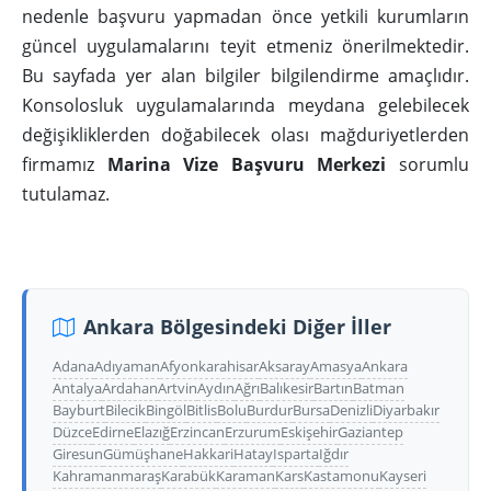
nedenle başvuru yapmadan önce yetkili kurumların
güncel uygulamalarını teyit etmeniz önerilmektedir.
Bu sayfada yer alan bilgiler bilgilendirme amaçlıdır.
Konsolosluk uygulamalarında meydana gelebilecek
değişikliklerden doğabilecek olası mağduriyetlerden
firmamız
Marina Vize Başvuru Merkezi
sorumlu
tutulamaz.
Ankara Bölgesindeki Diğer İller
Adana
Adıyaman
Afyonkarahisar
Aksaray
Amasya
Ankara
Antalya
Ardahan
Artvin
Aydın
Ağrı
Balıkesir
Bartın
Batman
Bayburt
Bilecik
Bingöl
Bitlis
Bolu
Burdur
Bursa
Denizli
Diyarbakır
Düzce
Edirne
Elazığ
Erzincan
Erzurum
Eskişehir
Gaziantep
Giresun
Gümüşhane
Hakkari
Hatay
Isparta
Iğdır
Kahramanmaraş
Karabük
Karaman
Kars
Kastamonu
Kayseri