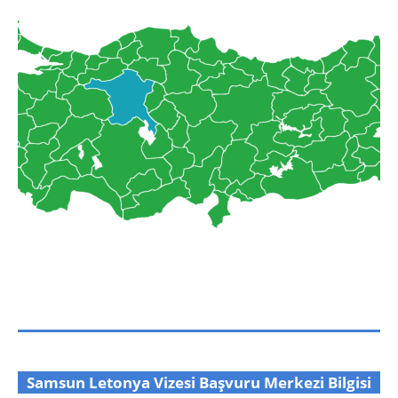
Samsun Letonya Vizesi Başvuru Merkezi Bilgisi