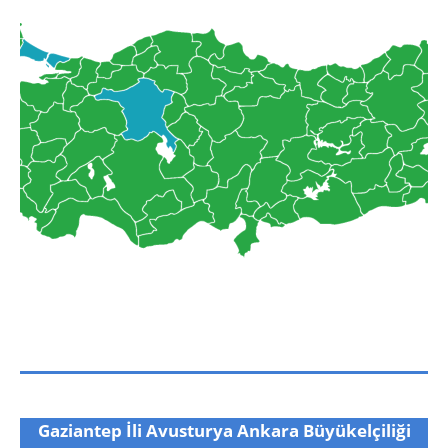
Gaziantep İli Avusturya Ankara Büyükelçiliği