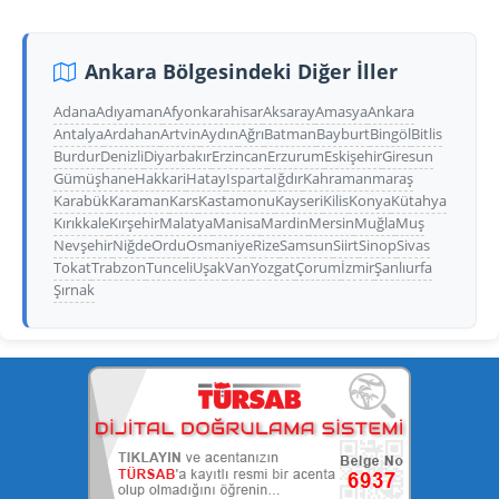
Ankara Bölgesindeki Diğer İller
Adana
Adıyaman
Afyonkarahisar
Aksaray
Amasya
Ankara
Antalya
Ardahan
Artvin
Aydın
Ağrı
Batman
Bayburt
Bingöl
Bitlis
Burdur
Denizli
Diyarbakır
Erzincan
Erzurum
Eskişehir
Giresun
Gümüşhane
Hakkari
Hatay
Isparta
Iğdır
Kahramanmaraş
Karabük
Karaman
Kars
Kastamonu
Kayseri
Kilis
Konya
Kütahya
Kırıkkale
Kırşehir
Malatya
Manisa
Mardin
Mersin
Muğla
Muş
Nevşehir
Niğde
Ordu
Osmaniye
Rize
Samsun
Siirt
Sinop
Sivas
Tokat
Trabzon
Tunceli
Uşak
Van
Yozgat
Çorum
İzmir
Şanlıurfa
Şırnak