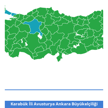
Karabük İli Avusturya Ankara Büyükelçiliği