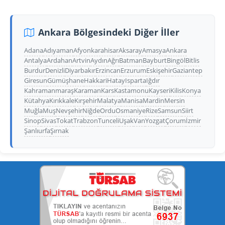
Ankara Bölgesindeki Diğer İller
Adana
Adıyaman
Afyonkarahisar
Aksaray
Amasya
Ankara
Antalya
Ardahan
Artvin
Aydın
Ağrı
Batman
Bayburt
Bingöl
Bitlis
Burdur
Denizli
Diyarbakır
Erzincan
Erzurum
Eskişehir
Gaziantep
Giresun
Gümüşhane
Hakkari
Hatay
Isparta
Iğdır
Kahramanmaraş
Karaman
Kars
Kastamonu
Kayseri
Kilis
Konya
Kütahya
Kırıkkale
Kırşehir
Malatya
Manisa
Mardin
Mersin
Muğla
Muş
Nevşehir
Niğde
Ordu
Osmaniye
Rize
Samsun
Siirt
Sinop
Sivas
Tokat
Trabzon
Tunceli
Uşak
Van
Yozgat
Çorum
İzmir
Şanlıurfa
Şırnak