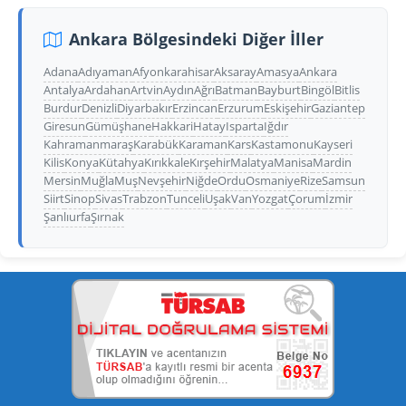
Ankara Bölgesindeki Diğer İller
Adana
Adıyaman
Afyonkarahisar
Aksaray
Amasya
Ankara
Antalya
Ardahan
Artvin
Aydın
Ağrı
Batman
Bayburt
Bingöl
Bitlis
Burdur
Denizli
Diyarbakır
Erzincan
Erzurum
Eskişehir
Gaziantep
Giresun
Gümüşhane
Hakkari
Hatay
Isparta
Iğdır
Kahramanmaraş
Karabük
Karaman
Kars
Kastamonu
Kayseri
Kilis
Konya
Kütahya
Kırıkkale
Kırşehir
Malatya
Manisa
Mardin
Mersin
Muğla
Muş
Nevşehir
Niğde
Ordu
Osmaniye
Rize
Samsun
Siirt
Sinop
Sivas
Trabzon
Tunceli
Uşak
Van
Yozgat
Çorum
İzmir
Şanlıurfa
Şırnak