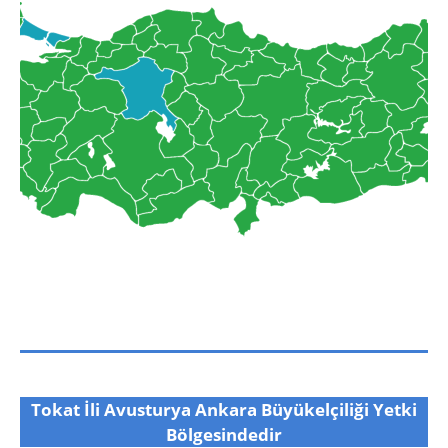
Tokat İli Avusturya Ankara Büyükelçiliği Yetki
Bölgesindedir