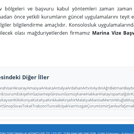
ev bölgeleri ve başvuru kabul yöntemleri zaman zaman 
dan önce yetkili kurumların güncel uygulamalarını teyit e
ilgiler bilgilendirme amaçlıdır. Konsolosluk uygulamaların
bilecek olası mağduriyetlerden firmamız
Marina Vize Baş
sindeki Diğer İller
rahisar
Aksaray
Amasya
Ankara
Antalya
Ardahan
Artvin
Aydın
Ağrı
Batman
Bayb
n
Erzurum
Eskişehir
Gaziantep
Giresun
Gümüşhane
Hakkari
Hatay
Isparta
Iğdır
K
u
Kayseri
Kilis
Konya
Kütahya
Kırıkkale
Kırşehir
Malatya
Manisa
Mersin
Muğla
Mu
irt
Sinop
Sivas
Tokat
Trabzon
Tunceli
Uşak
Van
Yozgat
Çorum
İzmir
Şanlıurfa
Şırna
ŞİM TERCÜMANLIK HİZMETLERİ TİC.LTD.ŞTİ. TÜM HAKLARI SAKLIDIR.
-
Gizlilik Sözleşmesi
Kullanıcı 