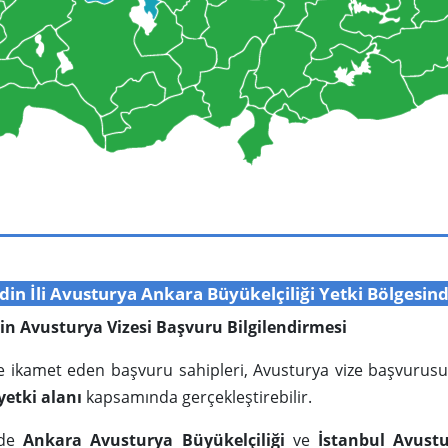
in İli Avusturya Ankara Büyükelçiliği Yetki Bölgesin
 için Avusturya Vizesi Başvuru Bilgilendirmesi
nde ikamet eden başvuru sahipleri, Avusturya vize başvurusu
yetki alanı
kapsamında gerçekleştirebilir.
’de
Ankara Avusturya Büyükelçiliği
ve
İstanbul Avust