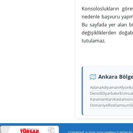
Konsoloslukların gör
nedenle başvuru yapma
Bu sayfada yer alan b
değişikliklerden doğa
tutulamaz.
Ankara Bölge
Adana
Adıyaman
Afyonka
Denizli
Diyarbakır
Erzinca
Karaman
Kars
Kastamon
Osmaniye
Rize
Samsun
Si
COPYRİGHT © 2005-2026 MARİNA TURİZM BİLİ