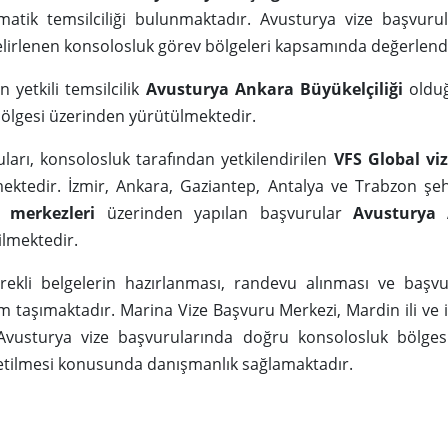
matik temsilciliği bulunmaktadır. Avusturya vize başvurul
belirlenen konsolosluk görev bölgeleri kapsamında değerlend
in yetkili temsilcilik
Avusturya Ankara Büyükelçiliği
olduğ
 bölgesi üzerinden yürütülmektedir.
ları, konsolosluk tarafından yetkilendirilen
VFS Global vi
lmektedir. İzmir, Ankara, Gaziantep, Antalya ve Trabzon ş
 merkezleri
üzerinden yapılan başvurular
Avusturya 
ilmektedir.
ekli belgelerin hazırlanması, randevu alınması ve başvu
 taşımaktadır. Marina Vize Başvuru Merkezi, Mardin ili ve 
Avusturya vize başvurularında doğru konsolosluk bölges
etilmesi konusunda danışmanlık sağlamaktadır.