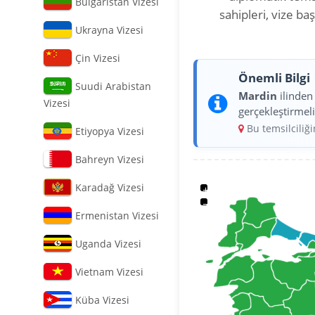
Bulgaristan Vizesi
sahipleri, vize b
Ukrayna Vizesi
Çin Vizesi
Önemli Bilgi
Suudi Arabistan
Mardin
ilinde
Vizesi
gerçekleştirmeli
Bu temsilciliğ
Etiyopya Vizesi
Bahreyn Vizesi
Karadağ Vizesi
+
−
Ermenistan Vizesi
Uganda Vizesi
Vietnam Vizesi
Küba Vizesi