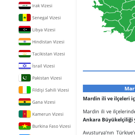
Irak Vizesi
Senegal Vizesi
Libya Vizesi
Hindistan Vizesi
Tacikistan Vizesi
İsrail Vizesi
Pakistan Vizesi
Mard
Fildişi Sahili Vizesi
Mardin ili ve ilçeleri
Gana Vizesi
Mardin ili ve ilçeleri
Kamerun Vizesi
Ankara Büyükelçiliği 
Burkina Faso Vizesi
Avusturya’nın Türkiye