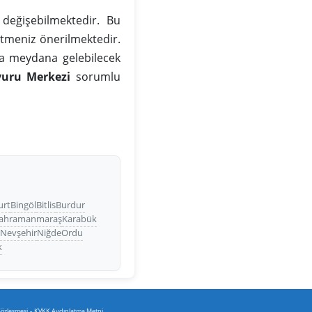
değişebilmektedir. Bu
tmeniz önerilmektedir.
da meydana gelebilecek
vuru Merkezi
sorumlu
urt
Bingöl
Bitlis
Burdur
ahramanmaraş
Karabük
ş
Nevşehir
Niğde
Ordu
k
-
Sözleşmesi
KVKK Aydınlatma Metni