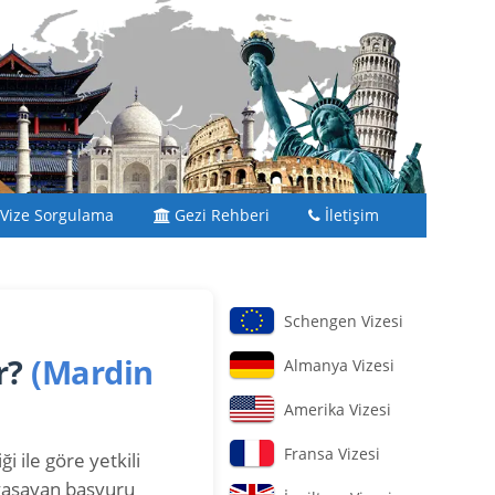
Vize Sorgulama
Gezi Rehberi
İletişim
Schengen Vizesi
r?
(Mardin
Almanya Vizesi
Amerika Vizesi
Fransa Vizesi
i ile göre yetkili
yaşayan başvuru