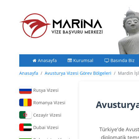
Anasayfa
Kurumsal
Basında Biz
Anasayfa
Avusturya Vizesi Görev Bölgeleri
Mardin İş
Rusya Vizesi
Avusturya
Romanya Vizesi
Cezayir Vizesi
Dubai Vizesi
Türkiye’de Avustu
diplomatik tems