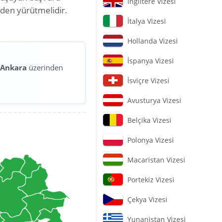
İngiltere Vizesi
nden yürütmelidir.
İtalya Vizesi
Hollanda Vizesi
İspanya Vizesi
ı
Ankara
üzerinden
İsviçre Vizesi
Avusturya Vizesi
Belçika Vizesi
Polonya Vizesi
Macaristan Vizesi
Portekiz Vizesi
Çekya Vizesi
Yunanistan Vizesi