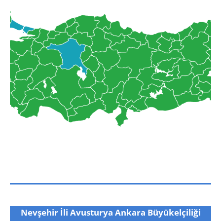
Nevşehir İli Avusturya Ankara Büyükelçiliği