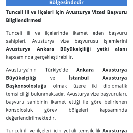
Bölgesindedir
Tunceli ili ve ilçeleri için Avusturya Vizesi Başvuru
Bilgilendirmesi
Tunceli ili ve ilçelerinde ikamet eden başvuru
sahipleri, Avusturya vize başvurusu işlemlerini
Avusturya Ankara Büyükelçiliği yetki alanı
kapsamında gerçekleştirebilir.
Avusturya’nın Türkiye’de
Ankara Avusturya
Büyükelçiliği
ve
İstanbul Avusturya
Başkonsolosluğu
olmak üzere iki diplomatik
temsilciliği bulunmaktadır. Avusturya vize başvuruları,
başvuru sahibinin ikamet ettiği ile göre belirlenen
konsolosluk görev bölgeleri kapsamında
değerlendirilmektedir.
Tunceli ili ve ilçeleri için yetkili temsilcilik
Avusturya