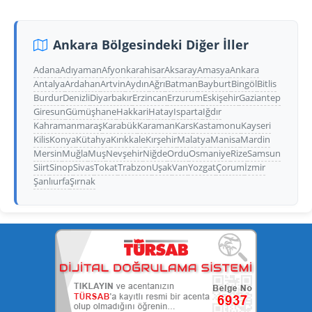
Ankara Bölgesindeki Diğer İller
Adana
Adıyaman
Afyonkarahisar
Aksaray
Amasya
Ankara
Antalya
Ardahan
Artvin
Aydın
Ağrı
Batman
Bayburt
Bingöl
Bitlis
Burdur
Denizli
Diyarbakır
Erzincan
Erzurum
Eskişehir
Gaziantep
Giresun
Gümüşhane
Hakkari
Hatay
Isparta
Iğdır
Kahramanmaraş
Karabük
Karaman
Kars
Kastamonu
Kayseri
Kilis
Konya
Kütahya
Kırıkkale
Kırşehir
Malatya
Manisa
Mardin
Mersin
Muğla
Muş
Nevşehir
Niğde
Ordu
Osmaniye
Rize
Samsun
Siirt
Sinop
Sivas
Tokat
Trabzon
Uşak
Van
Yozgat
Çorum
İzmir
Şanlıurfa
Şırnak