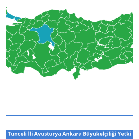
Tunceli İli Avusturya Ankara Büyükelçiliği Yetki