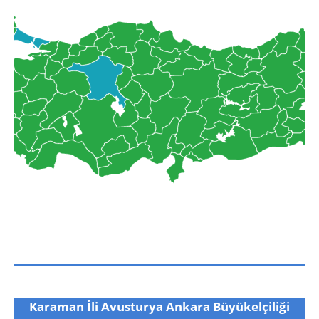
Karaman İli Avusturya Ankara Büyükelçiliği