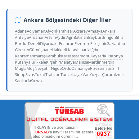
Ankara Bölgesindeki Diğer İller
Adana
Adıyaman
Afyonkarahisar
Aksaray
Amasya
Ankara
Antalya
Ardahan
Artvin
Aydın
Ağrı
Batman
Bayburt
Bingöl
Bitlis
Burdur
Denizli
Diyarbakır
Erzincan
Erzurum
Eskişehir
Gaziantep
Giresun
Gümüşhane
Hakkari
Hatay
Isparta
Iğdır
Kahramanmaraş
Karabük
Kars
Kastamonu
Kayseri
Kilis
Konya
Kütahya
Kırıkkale
Kırşehir
Malatya
Manisa
Mardin
Mersin
Muğla
Muş
Nevşehir
Niğde
Ordu
Osmaniye
Rize
Samsun
Siirt
Sinop
Sivas
Tokat
Trabzon
Tunceli
Uşak
Van
Yozgat
Çorum
İzmir
Şanlıurfa
Şırnak