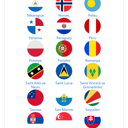
Nikaragua
Norveç
Palau
Panama
Paraguay
Peru
Polonya
Portekiz
Romanya
Saint Kitts ve
Saint Lucia
Saint Vincent ve
Nevis
Grenadinler
Samoa
San Marino
Seyşeller