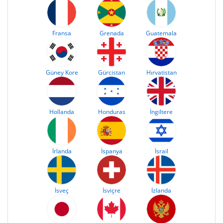
Fransa
Grenada
Guatemala
Güney Kore
Gürcistan
Hırvatistan
Hollanda
Honduras
İngiltere
İrlanda
İspanya
İsrail
İsveç
İsviçre
İzlanda