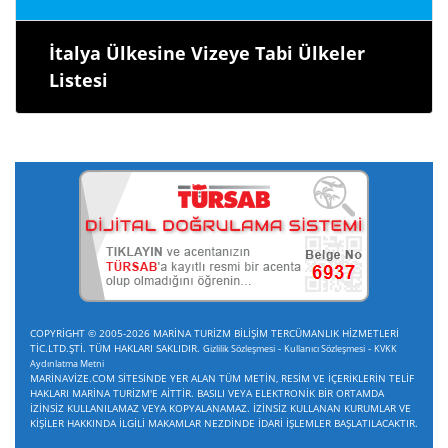
İtalya Ülkesine Vizeye Tabi Ülkeler
Listesi
COPYRİGHT © 2005-2026 MARİNA TURİZM BİLİŞİM TERCÜMANLIK HİZMETLERİ
TİC.LTD.ŞTİ. TÜM HAKLARI SAKLIDIR.
-
-
Gizlilik Sözleşmesi
Kullanıcı Sözleşmesi
KVKK
Aydınlatma Metni
MARİNAVİZE.COM SİTESİNDE YER ALAN TÜM METİN, RESİM VE İÇERİKLERİN TELİF
HAKLARI MARİNA TURİZM'E AİTTİR. BASILI VEYA ELEKTRONİK BİR ORTAMDA
İZİNSİZ KULLANILAMAZ VEYA KOPYALANAMAZ. İZİNSİZ KULLANAN KURUMLAR VE
KİŞİLER HAKKINDA İLGİLİ MAKAMLAR NEZDİNDE İDARİ İŞLEMLER BAŞLATILACAKTIR.