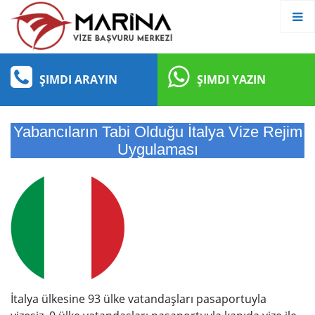
ŞIMDI ARAYIN
ŞIMDI YAZIN
Yabancıların Tabi Olduğu İtalya Vize Rejim
Uygulaması
İtalya ülkesine 93 ülke vatandaşları pasaportuyla