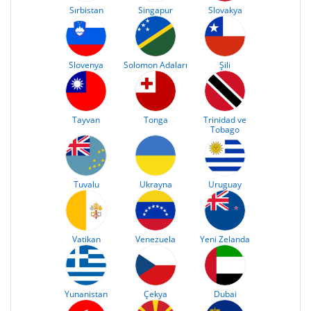
Sırbistan
Singapur
Slovakya
Slovenya
Solomon Adaları
Şili
Tayvan
Tonga
Trinidad ve
Tobago
Tuvalu
Ukrayna
Uruguay
Vatikan
Venezuela
Yeni Zelanda
Yunanistan
Çekya
Dubai