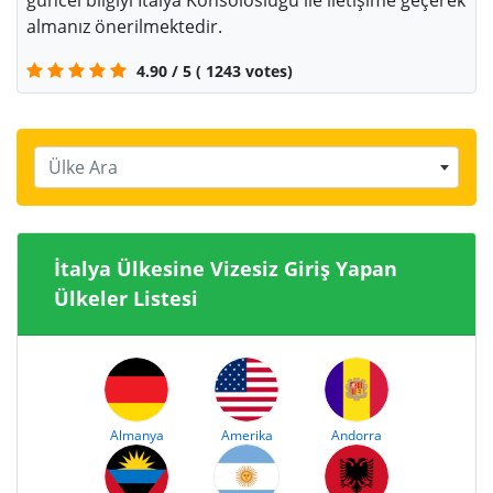
güncel bilgiyi İtalya Konsolosluğu ile iletişime geçerek
almanız önerilmektedir.
4.90
/
5
(
1243
votes)
Ülke Ara
İtalya Ülkesine Vizesiz Giriş Yapan
Ülkeler Listesi
Almanya
Amerika
Andorra