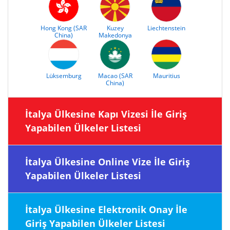
Hong Kong (SAR
Kuzey
Liechtenstein
China)
Makedonya
Lüksemburg
Macao (SAR
Mauritius
China)
İtalya Ülkesine Kapı Vizesi İle Giriş
Yapabilen Ülkeler Listesi
İtalya Ülkesine Online Vize İle Giriş
Yapabilen Ülkeler Listesi
İtalya Ülkesine Elektronik Onay İle
Giriş Yapabilen Ülkeler Listesi