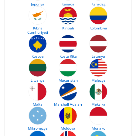
Japonya
Kanada
Karadağ
Kıbrıs
Kiribati
Kolombiya
Cumhuriyeti
Kosova
Kosta Rika
Letonya
Litvanya
Macaristan
Malezya
Malta
Marshall Adaları
Meksika
Mikronezya
Moldova
Monako