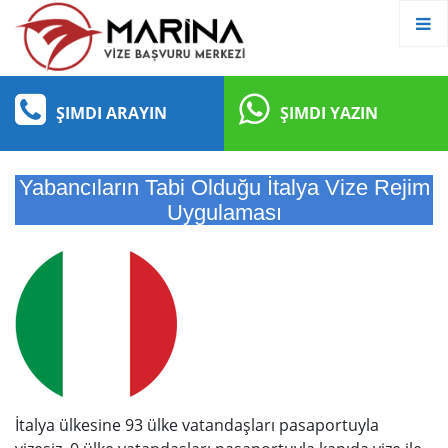
ŞIMDI ARAYIN
ŞIMDI YAZIN
Yabancıların Tabi Olduğu İtalya Vize Rejim
Uygulaması
İtalya ülkesine 93 ülke vatandaşları pasaportuyla