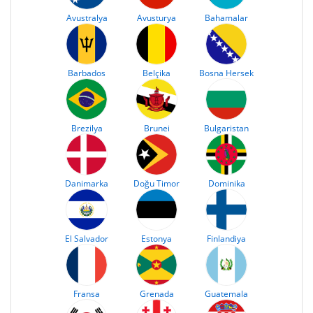
Avustralya
Avusturya
Bahamalar
Barbados
Belçika
Bosna Hersek
Brezilya
Brunei
Bulgaristan
Danimarka
Doğu Timor
Dominika
El Salvador
Estonya
Finlandiya
Fransa
Grenada
Guatemala