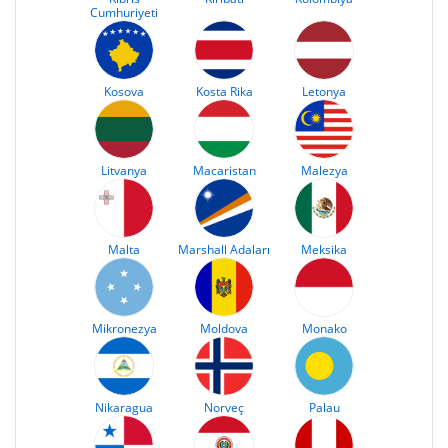
Cumhuriyeti
Kosova
Kosta Rika
Letonya
Litvanya
Macaristan
Malezya
Malta
Marshall Adaları
Meksika
Mikronezya
Moldova
Monako
Nikaragua
Norveç
Palau