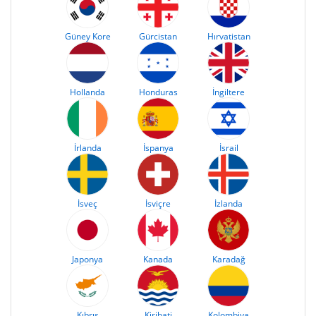
Güney Kore
Gürcistan
Hırvatistan
Hollanda
Honduras
İngiltere
İrlanda
İspanya
İsrail
İsveç
İsviçre
İzlanda
Japonya
Kanada
Karadağ
Kıbrıs
Kiribati
Kolombiya