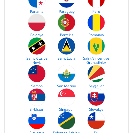
Panama
Paraguay
Peru
Polonya
Portekiz
Romanya
Saint Kitts ve
Saint Lucia
Saint Vincent ve
Nevis
Grenadinler
Samoa
San Marino
Seyşeller
Sırbistan
Singapur
Slovakya
Slovenya
Solomon Adaları
Şili