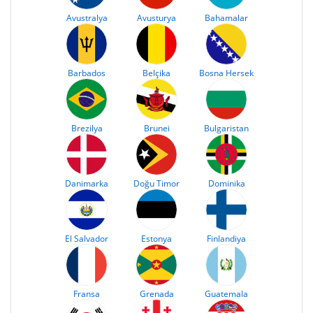
Avustralya
Avusturya
Bahamalar
Barbados
Belçika
Bosna Hersek
Brezilya
Brunei
Bulgaristan
Danimarka
Doğu Timor
Dominika
El Salvador
Estonya
Finlandiya
Fransa
Grenada
Guatemala