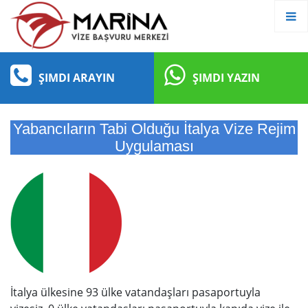
ŞIMDI ARAYIN
ŞIMDI YAZIN
Yabancıların Tabi Olduğu İtalya Vize Rejim
Uygulaması
İtalya ülkesine 93 ülke vatandaşları pasaportuyla