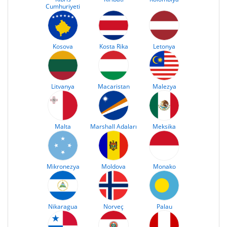
Cumhuriyeti
Kosova
Kosta Rika
Letonya
Litvanya
Macaristan
Malezya
Malta
Marshall Adaları
Meksika
Mikronezya
Moldova
Monako
Nikaragua
Norveç
Palau