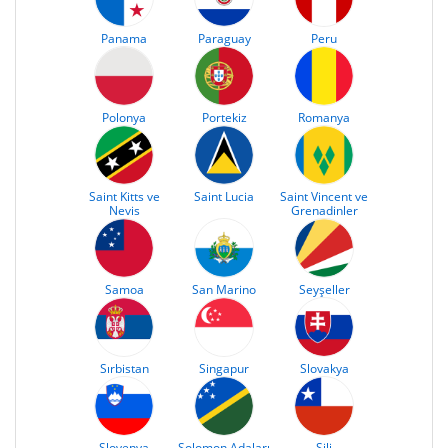
Panama
Paraguay
Peru
Polonya
Portekiz
Romanya
Saint Kitts ve
Saint Lucia
Saint Vincent ve
Nevis
Grenadinler
Samoa
San Marino
Seyşeller
Sırbistan
Singapur
Slovakya
Slovenya
Solomon Adaları
Şili