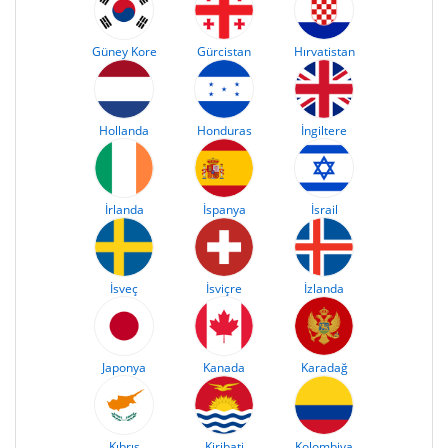
Güney Kore
Gürcistan
Hırvatistan
Hollanda
Honduras
İngiltere
İrlanda
İspanya
İsrail
İsveç
İsviçre
İzlanda
Japonya
Kanada
Karadağ
Kıbrıs
Kiribati
Kolombiya