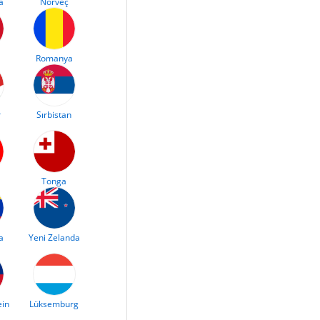
a
Norveç
Romanya
r
Sırbistan
Tonga
a
Yeni Zelanda
ein
Lüksemburg