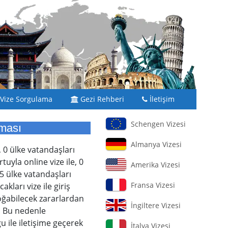
Vize Sorgulama
Gezi Rehberi
İletişim
Schengen Vizesi
aması
Almanya Vizesi
, 0 ülke vatandaşları
uyla online vize ile, 0
Amerika Vizesi
5 ülke vatandaşları
Fransa Vizesi
kları vize ile giriş
doğabilecek zararlardan
İngiltere Vizesi
. Bu nedenle
u ile iletişime geçerek
İtalya Vizesi