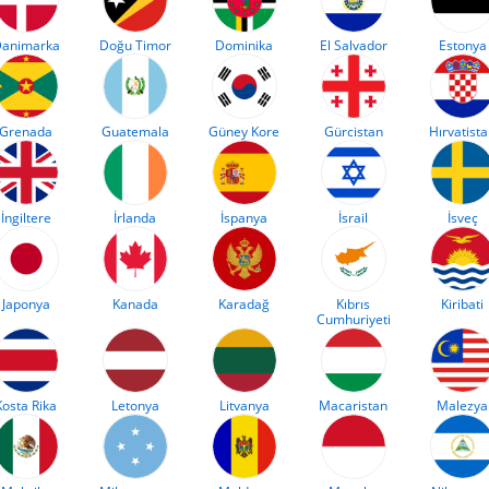
animarka
Doğu Timor
Dominika
El Salvador
Estonya
Grenada
Guatemala
Güney Kore
Gürcistan
Hırvatist
İngiltere
İrlanda
İspanya
İsrail
İsveç
Japonya
Kanada
Karadağ
Kıbrıs
Kiribati
Cumhuriyeti
Kosta Rika
Letonya
Litvanya
Macaristan
Malezya