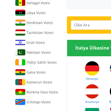
Senegal Vizesi
Libya Vizesi
Hindistan Vizesi
Ülke Ara
Tacikistan Vizesi
İsrail Vizesi
İtalya Ülke
Pakistan Vizesi
Fildişi Sahili Vizesi
Gana Vizesi
Almanya
Kamerun Vizesi
Burkina Faso Vizesi
D.Kongo Vizesi
Avusturya
B