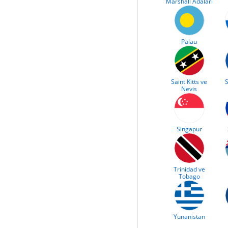
Marshall Adaları
Palau
Saint Kitts ve
S
Nevis
Singapur
Trinidad ve
Tobago
Yunanistan