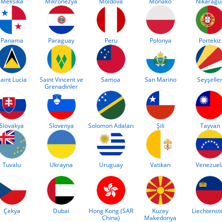
Meksika
Mikronezya
Moldova
Monako
Nikaragu
Panama
Paraguay
Peru
Polonya
Portekiz
aint Lucia
Saint Vincent ve
Samoa
San Marino
Seyşelle
Grenadinler
Slovakya
Slovenya
Solomon Adaları
Şili
Tayvan
Tuvalu
Ukrayna
Uruguay
Vatikan
Venezuel
Çekya
Dubai
Hong Kong (SAR
Kuzey
Liechtenst
China)
Makedonya