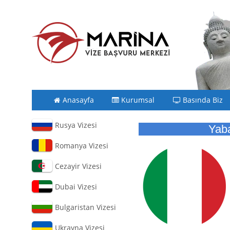
Anasayfa
Kurumsal
Basında Biz
Rusya Vizesi
Yaba
Romanya Vizesi
Cezayir Vizesi
Dubai Vizesi
Bulgaristan Vizesi
Ukrayna Vizesi