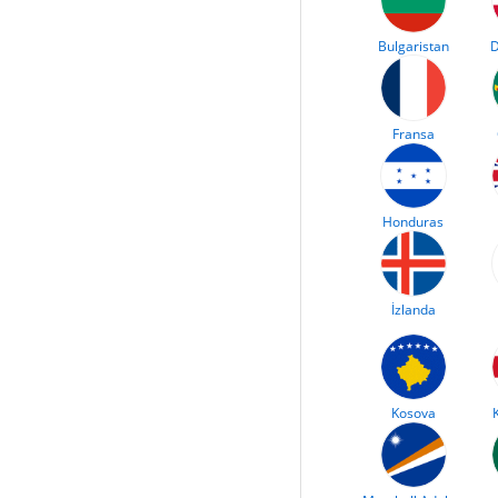
Bulgaristan
D
Fransa
Honduras
İzlanda
Kosova