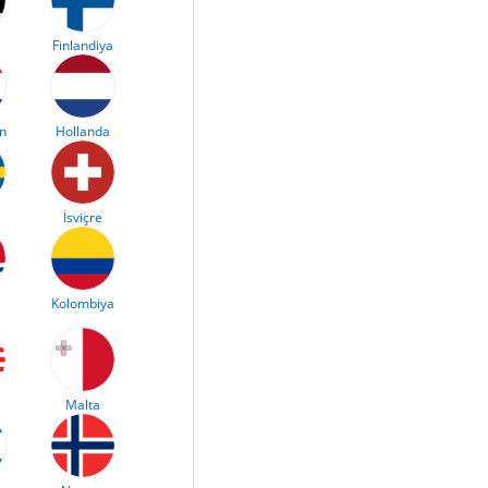
Finlandiya
an
Hollanda
İsviçre
Kolombiya
Malta