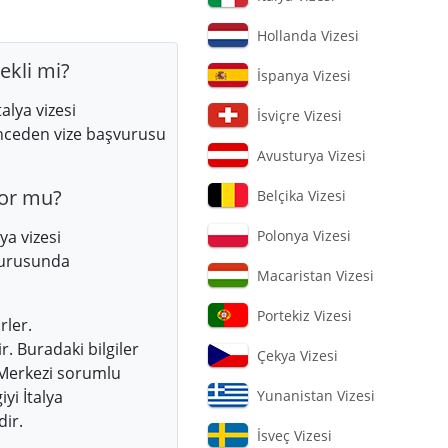
Hollanda Vizesi
ekli mi?
İspanya Vizesi
lya vizesi
İsviçre Vizesi
nceden vize başvurusu
Avusturya Vizesi
yor mu?
Belçika Vizesi
a vizesi
Polonya Vizesi
şvurusunda
Macaristan Vizesi
Portekiz Vizesi
rler.
. Buradaki bilgiler
Çekya Vizesi
 Merkezi sorumlu
yi İtalya
Yunanistan Vizesi
dir.
İsveç Vizesi