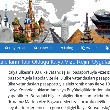
Duyurular
Haberler
Blog
Vizeler
ncıların Tabi Olduğu İtalya Vize Rejim Uygul
İtalya ülkesine 93 ülke vatandaşları pasaportuyla vizesiz
pasaportuyla kapıda vize ile, 0 ülke vatandaşları pasaport
ülke vatandaşları pasaportuyla elektronik onay ile ve 10
İtalya Konsolosluklarından veya Büyükelçiliklerinden alaca
yapabilirler. Buradaki bilgiler bilgilendirme amaçlıdır, 
firmamız Marina Vize Başvuru Merkezi sorumlu değildir
seyahatinizden önce en güncel bilgiyi İtalya Konsolosluğ