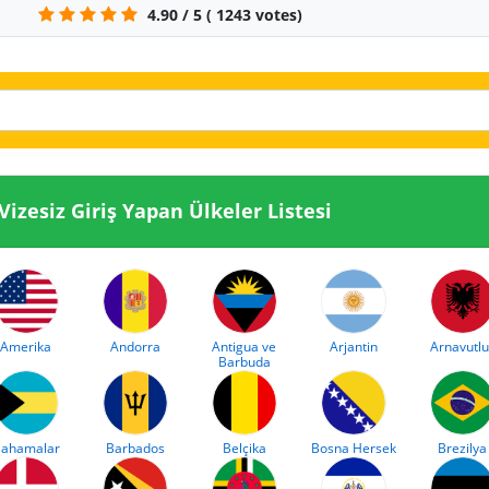
4.90
/
5
(
1243
votes)
sine Vizesiz Giriş Yapan Ülkeler Listesi
Amerika
Andorra
Antigua ve
Arjantin
Arnavutlu
Barbuda
ahamalar
Barbados
Belçika
Bosna Hersek
Brezilya