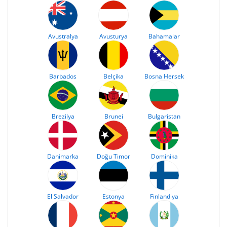
Avustralya
Avusturya
Bahamalar
Barbados
Belçika
Bosna Hersek
Brezilya
Brunei
Bulgaristan
Danimarka
Doğu Timor
Dominika
El Salvador
Estonya
Finlandiya