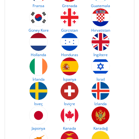
Fransa
Grenada
Guatemala
Güney Kore
Gürcistan
Hırvatistan
Hollanda
Honduras
İngiltere
İrlanda
İspanya
İsrail
İsveç
İsviçre
İzlanda
Japonya
Kanada
Karadağ