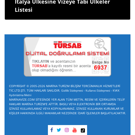
İtalya Ülkesine Vizeye Tabi Ülkeler
Listesi
COPYRİGHT © 2005-2026 MARİNA TURİZM BİLİŞİM TERCÜMANLIK HİZMETLERİ
TİC.LTD.ŞTİ. TÜM HAKLARI SAKLIDIR.
-
-
Gizlilik Sözleşmesi
Kullanıcı Sözleşmesi
KVKK
Aydınlatma Metni
MARİNAVİZE.COM SİTESİNDE YER ALAN TÜM METİN, RESİM VE İÇERİKLERİN TELİF
HAKLARI MARİNA TURİZM'E AİTTİR. BASILI VEYA ELEKTRONİK BİR ORTAMDA
İZİNSİZ KULLANILAMAZ VEYA KOPYALANAMAZ. İZİNSİZ KULLANAN KURUMLAR VE
KİŞİLER HAKKINDA İLGİLİ MAKAMLAR NEZDİNDE İDARİ İŞLEMLER BAŞLATILACAKTIR.