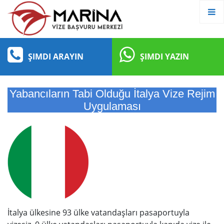
ŞIMDI ARAYIN
ŞIMDI YAZIN
Yabancıların Tabi Olduğu İtalya Vize Rejim
Uygulaması
İtalya ülkesine 93 ülke vatandaşları pasaportuyla