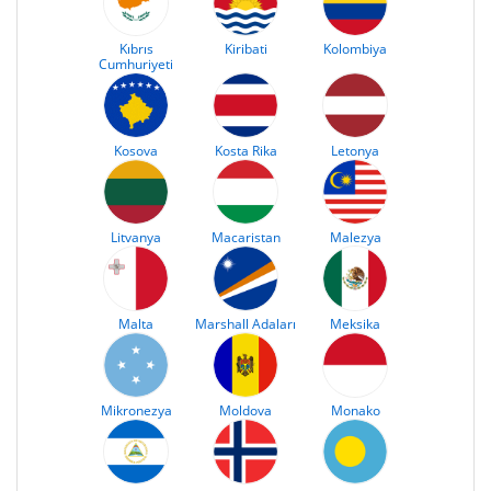
Kıbrıs
Kiribati
Kolombiya
Cumhuriyeti
Kosova
Kosta Rika
Letonya
Litvanya
Macaristan
Malezya
Malta
Marshall Adaları
Meksika
Mikronezya
Moldova
Monako