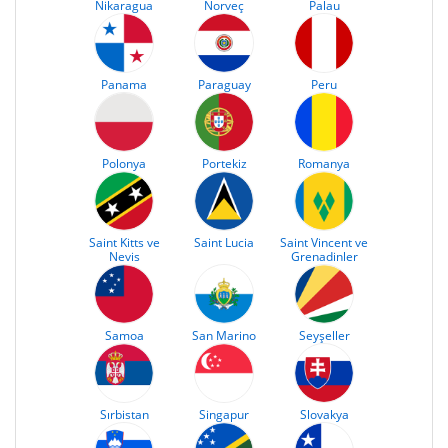
Nikaragua
Norveç
Palau
Panama
Paraguay
Peru
Polonya
Portekiz
Romanya
Saint Kitts ve
Saint Lucia
Saint Vincent ve
Nevis
Grenadinler
Samoa
San Marino
Seyşeller
Sırbistan
Singapur
Slovakya