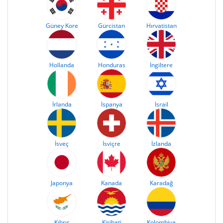
Güney Kore
Gürcistan
Hırvatistan
Hollanda
Honduras
İngiltere
İrlanda
İspanya
İsrail
İsveç
İsviçre
İzlanda
Japonya
Kanada
Karadağ
Kıbrıs
Kiribati
Kolombiya