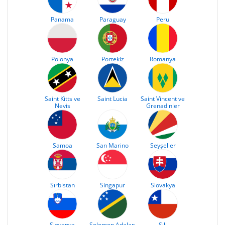
Panama
Paraguay
Peru
Polonya
Portekiz
Romanya
Saint Kitts ve
Saint Lucia
Saint Vincent ve
Nevis
Grenadinler
Samoa
San Marino
Seyşeller
Sırbistan
Singapur
Slovakya
Slovenya
Solomon Adaları
Şili