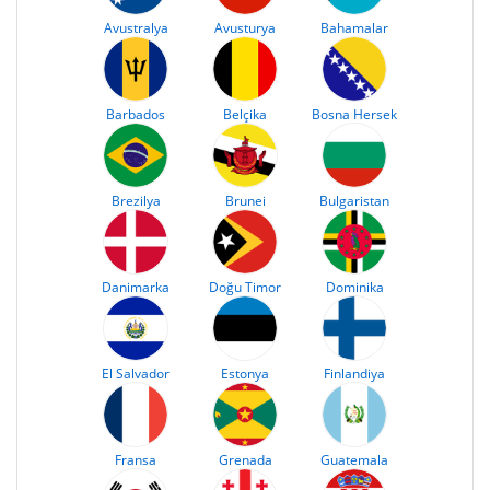
Avustralya
Avusturya
Bahamalar
Barbados
Belçika
Bosna Hersek
Brezilya
Brunei
Bulgaristan
Danimarka
Doğu Timor
Dominika
El Salvador
Estonya
Finlandiya
Fransa
Grenada
Guatemala