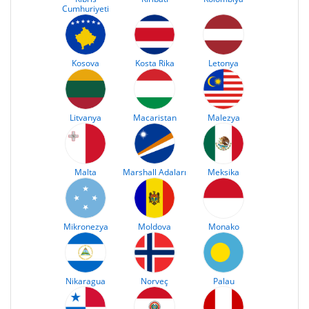
Cumhuriyeti
Kosova
Kosta Rika
Letonya
Litvanya
Macaristan
Malezya
Malta
Marshall Adaları
Meksika
Mikronezya
Moldova
Monako
Nikaragua
Norveç
Palau