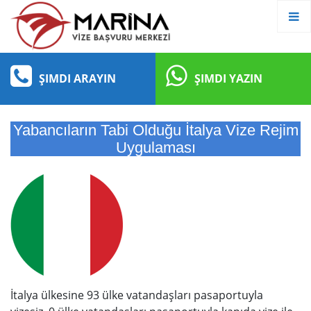
ŞIMDI ARAYIN
ŞIMDI YAZIN
Yabancıların Tabi Olduğu İtalya Vize Rejim
Uygulaması
İtalya ülkesine 93 ülke vatandaşları pasaportuyla