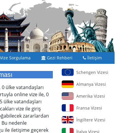
Vize Sorgulama
Gezi Rehberi
İletişim
Schengen Vizesi
aması
Almanya Vizesi
, 0 ülke vatandaşları
uyla online vize ile, 0
Amerika Vizesi
5 ülke vatandaşları
Fransa Vizesi
kları vize ile giriş
doğabilecek zararlardan
İngiltere Vizesi
. Bu nedenle
u ile iletişime geçerek
İtalya Vizesi