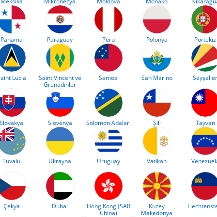
Meksika
Mikronezya
Moldova
Monako
Nikaragu
Panama
Paraguay
Peru
Polonya
Portekiz
aint Lucia
Saint Vincent ve
Samoa
San Marino
Seyşelle
Grenadinler
Slovakya
Slovenya
Solomon Adaları
Şili
Tayvan
Tuvalu
Ukrayna
Uruguay
Vatikan
Venezuel
Çekya
Dubai
Hong Kong (SAR
Kuzey
Liechtenst
China)
Makedonya