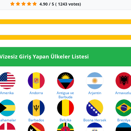
4.90
/
5
(
1243
votes)
sine Vizesiz Giriş Yapan Ülkeler Listesi
Amerika
Andorra
Antigua ve
Arjantin
Arnavutlu
Barbuda
ahamalar
Barbados
Belçika
Bosna Hersek
Brezilya