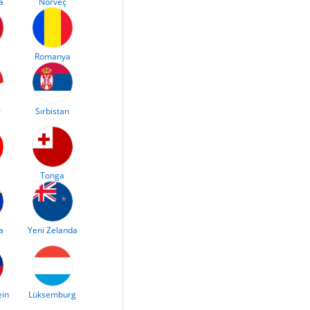
a
Norveç
Romanya
r
Sırbistan
Tonga
a
Yeni Zelanda
ein
Lüksemburg