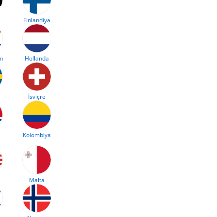
Finlandiya
an
Hollanda
İsviçre
Kolombiya
Malta