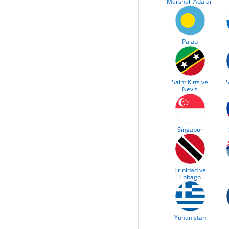
Marshall Adaları
Palau
Saint Kitts ve
S
Nevis
Singapur
Trinidad ve
Tobago
Yunanistan