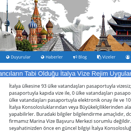
Duyurular
Haberler
Blog
Vizeler
ncıların Tabi Olduğu İtalya Vize Rejim Uygul
İtalya ülkesine 93 ülke vatandaşları pasaportuyla vizesiz
pasaportuyla kapıda vize ile, 0 ülke vatandaşları pasaport
ülke vatandaşları pasaportuyla elektronik onay ile ve 10
İtalya Konsolosluklarından veya Büyükelçiliklerinden alaca
yapabilirler. Buradaki bilgiler bilgilendirme amaçlıdır, 
firmamız Marina Vize Başvuru Merkezi sorumlu değildir
seyahatinizden önce en güncel bilgiyi İtalya Konsolosluğ