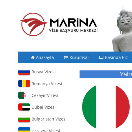
Anasayfa
Kurumsal
Basında Biz
Rusya Vizesi
Yaba
Romanya Vizesi
Cezayir Vizesi
Dubai Vizesi
Bulgaristan Vizesi
Ukrayna Vizesi