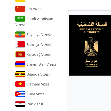
Çin Vizesi
Suudi Arabistan
Vizesi
Etiyopya Vizesi
Bahreyn Vizesi
Karadağ Vizesi
Ermenistan Vizesi
Uganda Vizesi
Vietnam Vizesi
Küba Vizesi
Irak Vizesi