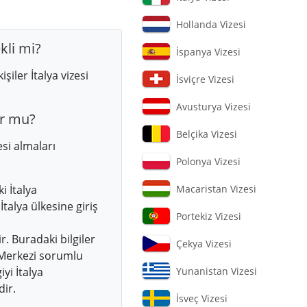
Hollanda Vizesi
kli mi?
İspanya Vizesi
iler İtalya vizesi
İsviçre Vizesi
Avusturya Vizesi
or mu?
Belçika Vizesi
esi almaları
Polonya Vizesi
i İtalya
Macaristan Vizesi
talya ülkesine giriş
Portekiz Vizesi
. Buradaki bilgiler
Çekya Vizesi
 Merkezi sorumlu
yi İtalya
Yunanistan Vizesi
dir.
İsveç Vizesi