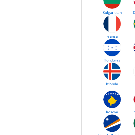
Bulgaristan
D
Fransa
Honduras
İzlanda
Kosova