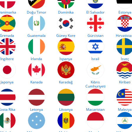
animarka
Doğu Timor
Dominika
El Salvador
Estonya
Grenada
Guatemala
Güney Kore
Gürcistan
Hırvatist
İngiltere
İrlanda
İspanya
İsrail
İsveç
Japonya
Kanada
Karadağ
Kıbrıs
Kiribati
Cumhuriyeti
Kosta Rika
Letonya
Litvanya
Macaristan
Malezya