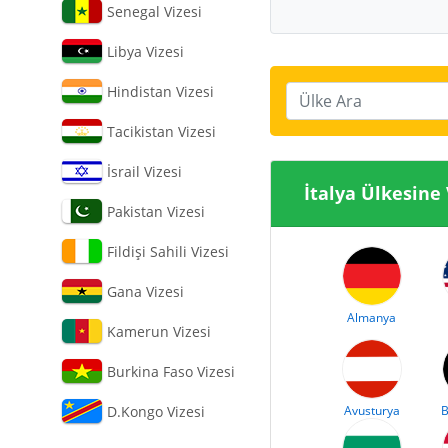
Senegal Vizesi
Libya Vizesi
Hindistan Vizesi
Ülke Ara
Tacikistan Vizesi
İsrail Vizesi
İtalya Ülke
Pakistan Vizesi
Fildişi Sahili Vizesi
Gana Vizesi
Almanya
Kamerun Vizesi
Burkina Faso Vizesi
D.Kongo Vizesi
Avusturya
B