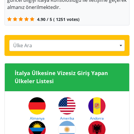
güncel bilgiyi İtalya Konsolosluğu ile iletişime geçerek
almanız önerilmektedir.
4.90
/
5
(
1251
votes)
Ülke Ara
İtalya Ülkesine Vizesiz Giriş Yapan
Ülkeler Listesi
Almanya
Amerika
Andorra