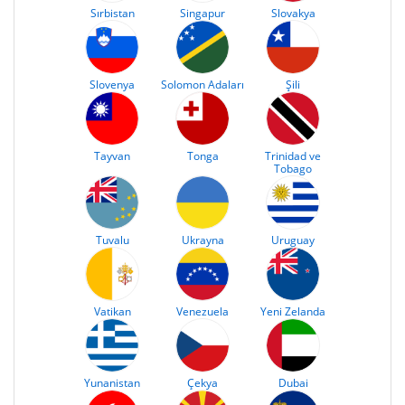
Sırbistan
Singapur
Slovakya
Slovenya
Solomon Adaları
Şili
Tayvan
Tonga
Trinidad ve
Tobago
Tuvalu
Ukrayna
Uruguay
Vatikan
Venezuela
Yeni Zelanda
Yunanistan
Çekya
Dubai