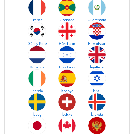
Fransa
Grenada
Guatemala
Güney Kore
Gürcistan
Hırvatistan
Hollanda
Honduras
İngiltere
İrlanda
İspanya
İsrail
İsveç
İsviçre
İzlanda