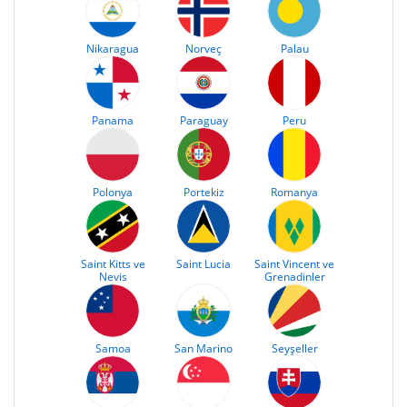
Nikaragua
Norveç
Palau
Panama
Paraguay
Peru
Polonya
Portekiz
Romanya
Saint Kitts ve
Saint Lucia
Saint Vincent ve
Nevis
Grenadinler
Samoa
San Marino
Seyşeller