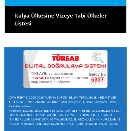
İtalya Ülkesine Vizeye Tabi Ülkeler
Listesi
COPYRİGHT © 2005-2026 MARİNA TURİZM BİLİŞİM TERCÜMANLIK HİZMETLERİ
TİC.LTD.ŞTİ. TÜM HAKLARI SAKLIDIR.
-
-
Gizlilik Sözleşmesi
Kullanıcı Sözleşmesi
KVKK
Aydınlatma Metni
MARİNAVİZE.COM SİTESİNDE YER ALAN TÜM METİN, RESİM VE İÇERİKLERİN TELİF
HAKLARI MARİNA TURİZM'E AİTTİR. BASILI VEYA ELEKTRONİK BİR ORTAMDA
İZİNSİZ KULLANILAMAZ VEYA KOPYALANAMAZ. İZİNSİZ KULLANAN KURUMLAR VE
KİŞİLER HAKKINDA İLGİLİ MAKAMLAR NEZDİNDE İDARİ İŞLEMLER BAŞLATILACAKTIR.