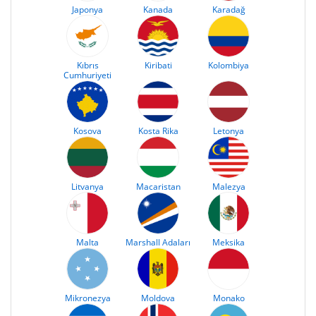
Japonya
Kanada
Karadağ
Kıbrıs
Kiribati
Kolombiya
Cumhuriyeti
Kosova
Kosta Rika
Letonya
Litvanya
Macaristan
Malezya
Malta
Marshall Adaları
Meksika
Mikronezya
Moldova
Monako