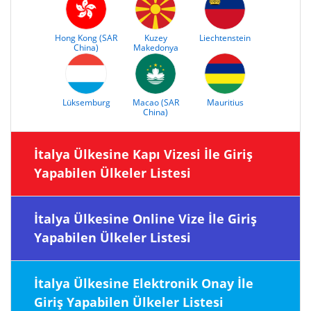
Hong Kong (SAR
Kuzey
Liechtenstein
China)
Makedonya
Lüksemburg
Macao (SAR
Mauritius
China)
İtalya Ülkesine Kapı Vizesi İle Giriş
Yapabilen Ülkeler Listesi
İtalya Ülkesine Online Vize İle Giriş
Yapabilen Ülkeler Listesi
İtalya Ülkesine Elektronik Onay İle
Giriş Yapabilen Ülkeler Listesi