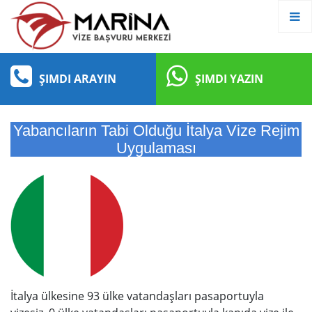
ŞIMDI ARAYIN
ŞIMDI YAZIN
Yabancıların Tabi Olduğu İtalya Vize Rejim
Uygulaması
İtalya ülkesine 93 ülke vatandaşları pasaportuyla