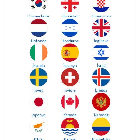
Güney Kore
Gürcistan
Hırvatistan
Hollanda
Honduras
İngiltere
İrlanda
İspanya
İsrail
İsveç
İsviçre
İzlanda
Japonya
Kanada
Karadağ
Kıbrıs
Kiribati
Kolombiya