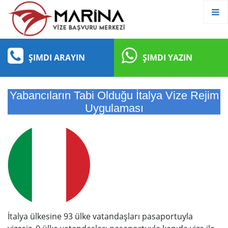
ŞIMDI ARAYIN
ŞIMDI YAZIN
Yabancıların Tabi Olduğu İtalya Vize Rejim
Uygulaması
İtalya ülkesine 93 ülke vatandaşları pasaportuyla