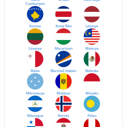
Cumhuriyeti
Kosova
Kosta Rika
Letonya
Litvanya
Macaristan
Malezya
Malta
Marshall Adaları
Meksika
Mikronezya
Moldova
Monako
Nikaragua
Norveç
Palau