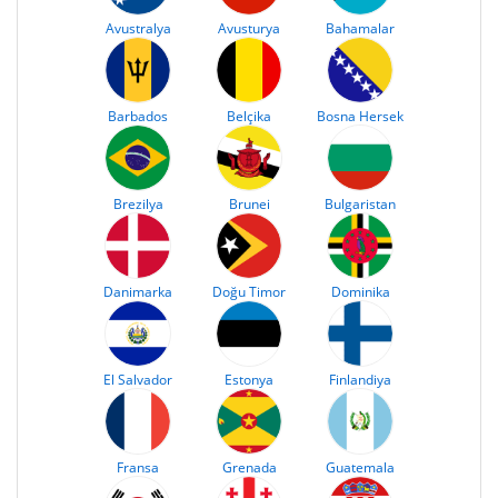
Avustralya
Avusturya
Bahamalar
Barbados
Belçika
Bosna Hersek
Brezilya
Brunei
Bulgaristan
Danimarka
Doğu Timor
Dominika
El Salvador
Estonya
Finlandiya
Fransa
Grenada
Guatemala