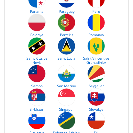
Panama
Paraguay
Peru
Polonya
Portekiz
Romanya
Saint Kitts ve
Saint Lucia
Saint Vincent ve
Nevis
Grenadinler
Samoa
San Marino
Seyşeller
Sırbistan
Singapur
Slovakya
Slovenya
Solomon Adaları
Şili