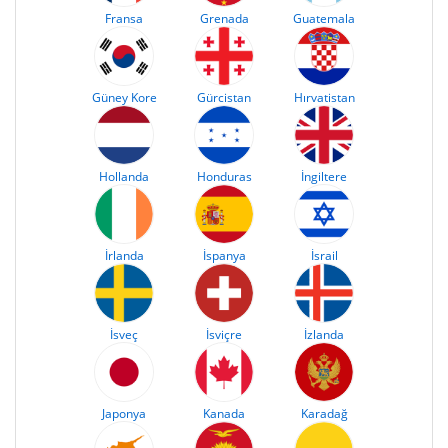
Fransa
Grenada
Guatemala
Güney Kore
Gürcistan
Hırvatistan
Hollanda
Honduras
İngiltere
İrlanda
İspanya
İsrail
İsveç
İsviçre
İzlanda
Japonya
Kanada
Karadağ