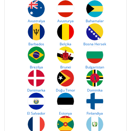
Avustralya
Avusturya
Bahamalar
Barbados
Belçika
Bosna Hersek
Brezilya
Brunei
Bulgaristan
Danimarka
Doğu Timor
Dominika
El Salvador
Estonya
Finlandiya