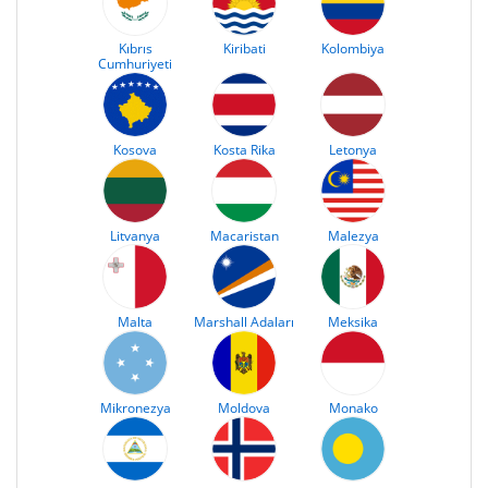
Kıbrıs
Kiribati
Kolombiya
Cumhuriyeti
Kosova
Kosta Rika
Letonya
Litvanya
Macaristan
Malezya
Malta
Marshall Adaları
Meksika
Mikronezya
Moldova
Monako