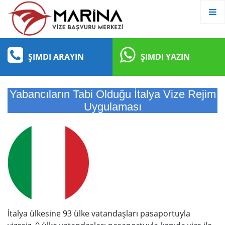
ŞIMDI ARAYIN
ŞIMDI YAZIN
Yabancıların Tabi Olduğu İtalya Vize Rejim
Uygulaması
İtalya ülkesine 93 ülke vatandaşları pasaportuyla