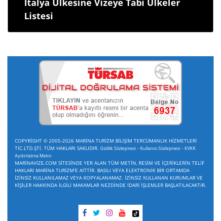
İtalya Ülkesine Vizeye Tabi Ülkeler
Listesi
COPYRİGHT © 2005-2026 MARİNA TURİZM BİLİŞİM TERCÜMANLIK HİZMETLERİ
TİC.LTD.ŞTİ. TÜM HAKLARI SAKLIDIR.
-
-
Gizlilik Sözleşmesi
Kullanıcı Sözleşmesi
KVKK
Aydınlatma Metni
MARİNAVİZE.COM SİTESİNDE YER ALAN TÜM METİN, RESİM VE İÇERİKLERİN TELİF
HAKLARI MARİNA TURİZM'E AİTTİR. BASILI VEYA ELEKTRONİK BİR ORTAMDA
İZİNSİZ KULLANILAMAZ VEYA KOPYALANAMAZ. İZİNSİZ KULLANAN KURUMLAR VE
KİŞİLER HAKKINDA İLGİLİ MAKAMLAR NEZDİNDE İDARİ İŞLEMLER BAŞLATILACAKTIR.