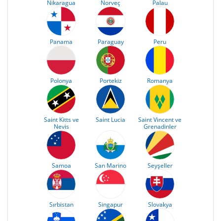
Nikaragua
Norveç
Palau
Panama
Paraguay
Peru
Polonya
Portekiz
Romanya
Saint Kitts ve
Saint Lucia
Saint Vincent ve
Nevis
Grenadinler
Samoa
San Marino
Seyşeller
Sırbistan
Singapur
Slovakya