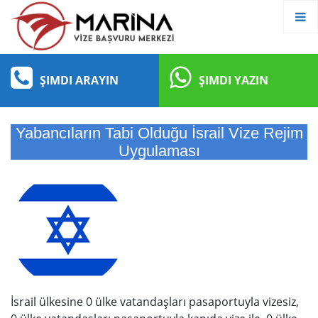
ŞIMDI ARAYIN
ŞIMDI YAZIN
Yabancıların Tabi Olduğu İsrail Vize Rejim
Uygulaması
İsrail ülkesine 0 ülke vatandaşları pasaportuyla vizesiz,