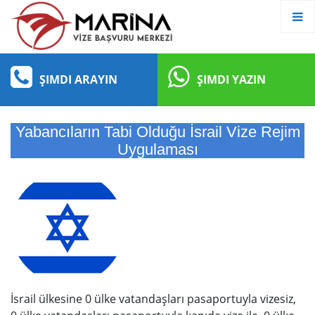
ŞIMDI ARAYIN
ŞIMDI YAZIN
Yabancıların Tabi Olduğu İsrail Vize Rejim
Uygulaması
İsrail ülkesine 0 ülke vatandaşları pasaportuyla vizesiz,