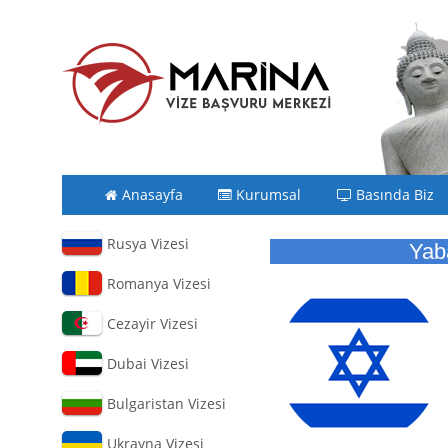
Anasayfa
Kurumsal
Basında Biz
Rusya Vizesi
Yab
Romanya Vizesi
Cezayir Vizesi
Dubai Vizesi
Bulgaristan Vizesi
Ukrayna Vizesi