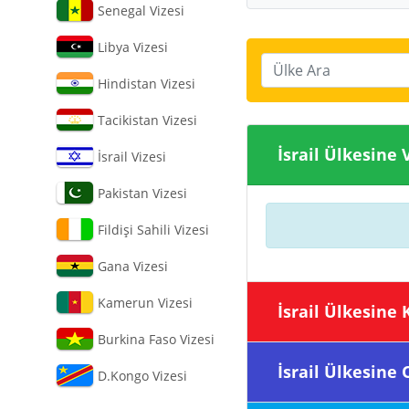
Senegal Vizesi
Libya Vizesi
Ülke Ara
Hindistan Vizesi
Tacikistan Vizesi
İsrail Ülkes
İsrail Vizesi
Pakistan Vizesi
Fildişi Sahili Vizesi
Gana Vizesi
Kamerun Vizesi
İsrail Ülke
Burkina Faso Vizesi
İsrail Ülke
D.Kongo Vizesi