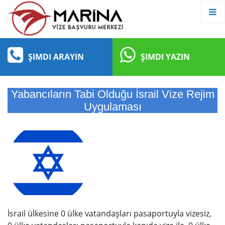
ŞIMDI ARAYIN
ŞIMDI YAZIN
Yabancıların Tabi Olduğu İsrail Vize Rejim
Uygulaması
İsrail ülkesine 0 ülke vatandaşları pasaportuyla vizesiz,