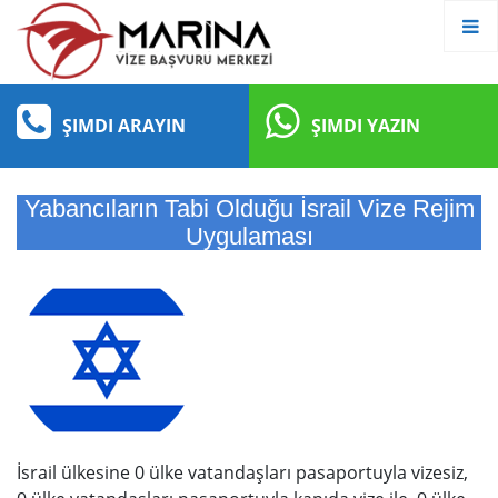
ŞIMDI ARAYIN
ŞIMDI YAZIN
Yabancıların Tabi Olduğu İsrail Vize Rejim
Uygulaması
İsrail ülkesine 0 ülke vatandaşları pasaportuyla vizesiz,