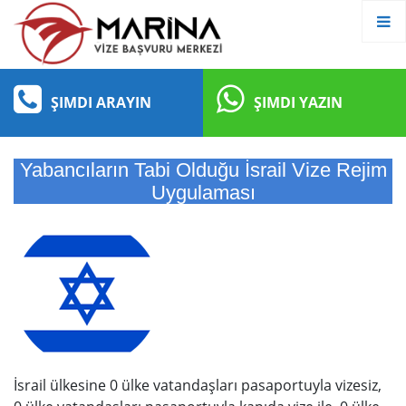
ŞIMDI ARAYIN
ŞIMDI YAZIN
Yabancıların Tabi Olduğu İsrail Vize Rejim
Uygulaması
İsrail ülkesine 0 ülke vatandaşları pasaportuyla vizesiz,