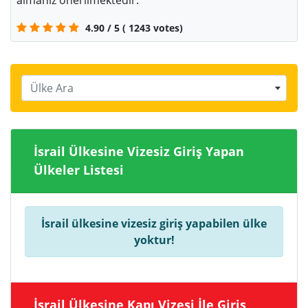
almanız önerilmektedir.
4.90
/
5
(
1243
votes)
Ülke Ara
İsrail Ülkesine Vizesiz Giriş Yapan
Ülkeler Listesi
İsrail ülkesine vizesiz giriş yapabilen ülke
yoktur!
İsrail Ülkesine Kapı Vizesi İle Giriş