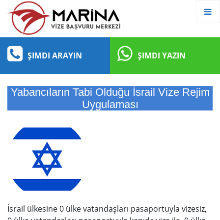
ŞIMDI ARAYIN
ŞIMDI YAZIN
Yabancıların Tabi Olduğu İsrail Vize Rejim
Uygulaması
İsrail ülkesine 0 ülke vatandaşları pasaportuyla vizesiz,