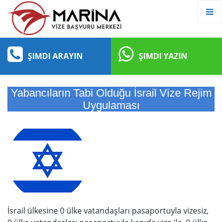
ŞIMDI ARAYIN
ŞIMDI YAZIN
Yabancıların Tabi Olduğu İsrail Vize Rejim
Uygulaması
İsrail ülkesine 0 ülke vatandaşları pasaportuyla vizesiz,