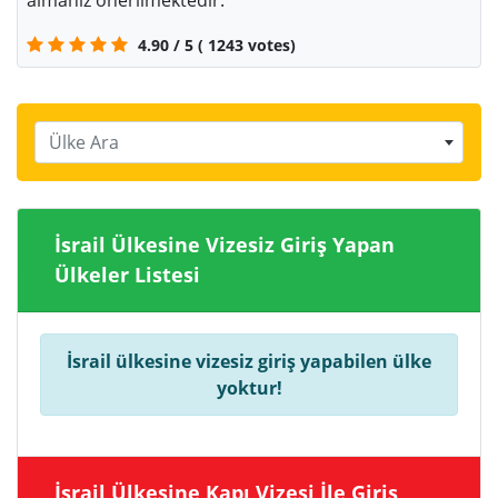
almanız önerilmektedir.
4.90
/
5
(
1243
votes)
Ülke Ara
İsrail Ülkesine Vizesiz Giriş Yapan
Ülkeler Listesi
İsrail ülkesine vizesiz giriş yapabilen ülke
yoktur!
İsrail Ülkesine Kapı Vizesi İle Giriş