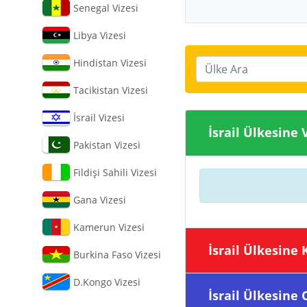
Senegal Vizesi
Libya Vizesi
Hindistan Vizesi
Ülke Ara
Tacikistan Vizesi
İsrail Vizesi
İsrail Ülkes
Pakistan Vizesi
Fildişi Sahili Vizesi
Gana Vizesi
Kamerun Vizesi
İsrail Ülke
Burkina Faso Vizesi
D.Kongo Vizesi
İsrail Ülke