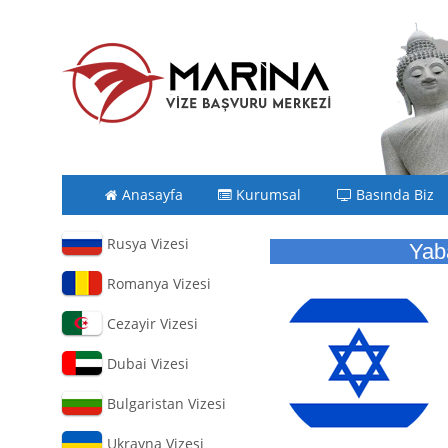
Anasayfa
Kurumsal
Basında Biz
Rusya Vizesi
Yab
Romanya Vizesi
Cezayir Vizesi
Dubai Vizesi
Bulgaristan Vizesi
Ukrayna Vizesi