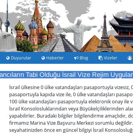
Duyurular
Haberler
Blog
Vizeler
ancıların Tabi Olduğu İsrail Vize Rejim Uygula
İsrail ülkesine 0 ülke vatandaşları pasaportuyla vizesiz, 
pasaportuyla kapıda vize ile, 0 ülke vatandaşları pasaport
100 ülke vatandaşları pasaportuyla elektronik onay ile v
İsrail Konsolosluklarından veya Büyükelçiliklerinden alacak
yapabilirler. Buradaki bilgiler bilgilendirme amaçlıdır, 
firmamız Marina Vize Başvuru Merkezi sorumlu değildir
seyahatinizden önce en güncel bilgiyi İsrail Konsolosluğu