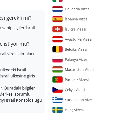
Hollanda Vizesi
si gerekli mi?
İspanya Vizesi
ahip kişiler İsrail
İsviçre Vizesi
Avusturya Vizesi
e istiyor mu?
Belçika Vizesi
ail vizesi almaları
Polonya Vizesi
lkedeki İsrail
Macaristan Vizesi
srail ülkesine giriş
Portekiz Vizesi
. Buradaki bilgiler
Çekya Vizesi
 Merkezi sorumlu
iyi İsrail Konsolosluğu
Yunanistan Vizesi
İsveç Vizesi