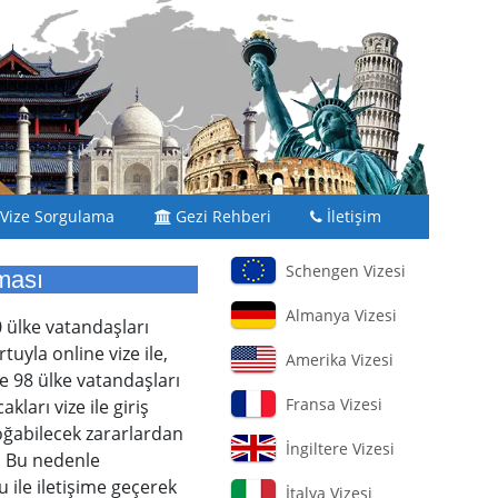
Vize Sorgulama
Gezi Rehberi
İletişim
Schengen Vizesi
ması
Almanya Vizesi
0 ülke vatandaşları
uyla online vize ile,
Amerika Vizesi
e 98 ülke vatandaşları
Fransa Vizesi
ları vize ile giriş
doğabilecek zararlardan
İngiltere Vizesi
. Bu nedenle
 ile iletişime geçerek
İtalya Vizesi