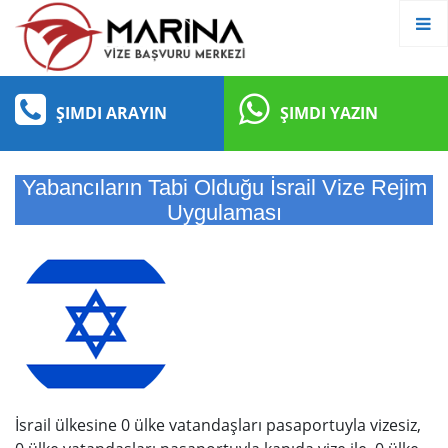
ŞIMDI ARAYIN
ŞIMDI YAZIN
Yabancıların Tabi Olduğu İsrail Vize Rejim
Uygulaması
İsrail ülkesine 0 ülke vatandaşları pasaportuyla vizesiz,