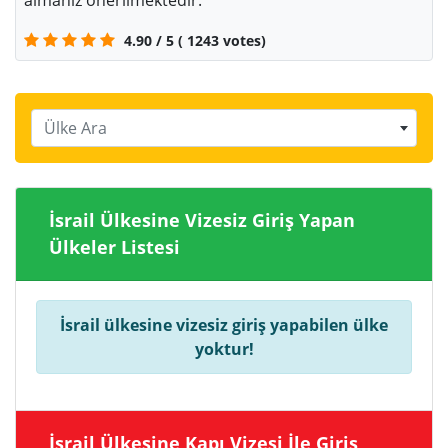
almanız önerilmektedir.
4.90
/
5
(
1243
votes)
Ülke Ara
İsrail Ülkesine Vizesiz Giriş Yapan
Ülkeler Listesi
İsrail ülkesine vizesiz giriş yapabilen ülke
yoktur!
İsrail Ülkesine Kapı Vizesi İle Giriş