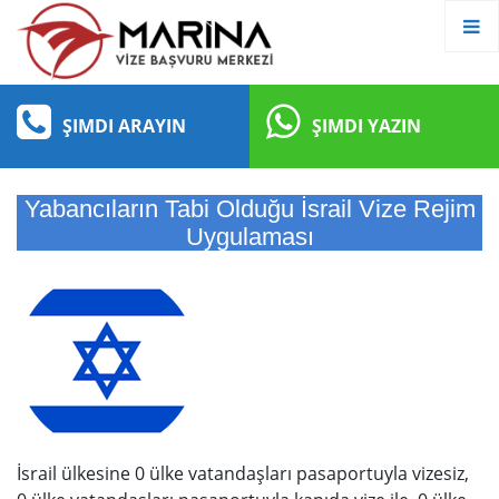
ŞIMDI ARAYIN
ŞIMDI YAZIN
Yabancıların Tabi Olduğu İsrail Vize Rejim
Uygulaması
İsrail ülkesine 0 ülke vatandaşları pasaportuyla vizesiz,