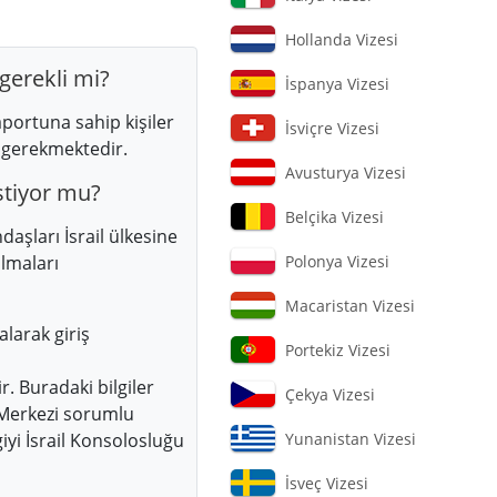
Hollanda Vizesi
gerekli mi?
İspanya Vizesi
ortuna sahip kişiler
İsviçre Vizesi
ı gerekmektedir.
Avusturya Vizesi
stiyor mu?
Belçika Vizesi
şları İsrail ülkesine
lmaları
Polonya Vizesi
Macaristan Vizesi
alarak giriş
Portekiz Vizesi
. Buradaki bilgiler
Çekya Vizesi
 Merkezi sorumlu
iyi İsrail Konsolosluğu
Yunanistan Vizesi
İsveç Vizesi