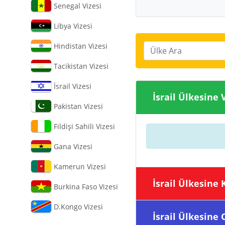
Senegal Vizesi
Libya Vizesi
Hindistan Vizesi
Ülke Ara
Tacikistan Vizesi
İsrail Vizesi
İsrail Ülkes
Pakistan Vizesi
Fildişi Sahili Vizesi
Gana Vizesi
Kamerun Vizesi
İsrail Ülke
Burkina Faso Vizesi
D.Kongo Vizesi
İsrail Ülke