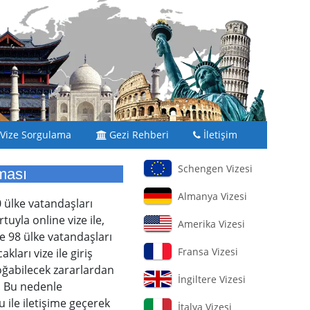
Vize Sorgulama
Gezi Rehberi
İletişim
Schengen Vizesi
ması
Almanya Vizesi
0 ülke vatandaşları
uyla online vize ile,
Amerika Vizesi
e 98 ülke vatandaşları
Fransa Vizesi
ları vize ile giriş
doğabilecek zararlardan
İngiltere Vizesi
. Bu nedenle
 ile iletişime geçerek
İtalya Vizesi