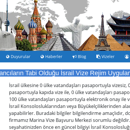
Duyurular
Haberler
Blog
Vizeler
ancıların Tabi Olduğu İsrail Vize Rejim Uygula
İsrail ülkesine 0 ülke vatandaşları pasaportuyla vizesiz, 
pasaportuyla kapıda vize ile, 0 ülke vatandaşları pasaport
100 ülke vatandaşları pasaportuyla elektronik onay ile v
İsrail Konsolosluklarından veya Büyükelçiliklerinden alacak
yapabilirler. Buradaki bilgiler bilgilendirme amaçlıdır, 
firmamız Marina Vize Başvuru Merkezi sorumlu değildir
seyahatinizden önce en güncel bilgiyi İsrail Konsolosluğu