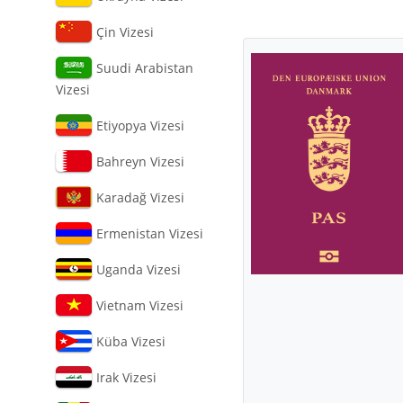
Çin Vizesi
Suudi Arabistan
Vizesi
Etiyopya Vizesi
Bahreyn Vizesi
Karadağ Vizesi
Ermenistan Vizesi
Uganda Vizesi
Vietnam Vizesi
Küba Vizesi
Irak Vizesi