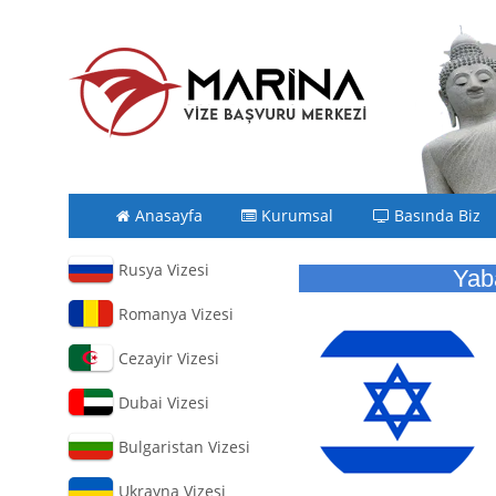
Anasayfa
Kurumsal
Basında Biz
Rusya Vizesi
Yab
Romanya Vizesi
Cezayir Vizesi
Dubai Vizesi
Bulgaristan Vizesi
Ukrayna Vizesi